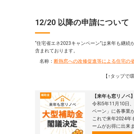
12/20 以降の申請について
“住宅省エネ2023キャンペーン”は来年も継
含まれております。
名称：
断熱窓への改修促進等による住宅の省
【↑タップで
【来年も窓リノベ
令和5年11月10
ペーン」に各事業
これで来年2024
ームがお得に出来