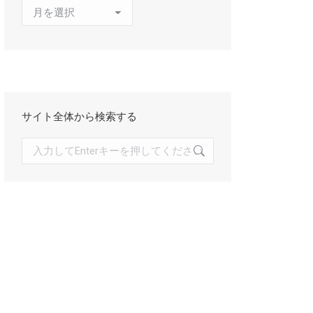
ア
ー
カ
イ
ブ
サイト全体から検索する
検
索: