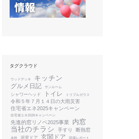
タグクラウド
キッチン
ウッドデッキ
グルメ日記
サンルーム
トイレ
シャワーヘッド
トリプルガラス
令和５年７月１４日の大雨災害
住宅省エネ2025キャンペーン
k
住宅省エネ2026キャンペーン
内窓
先進的窓リノベ2025事業
当社のチラシ
手すり
断熱窓
玄関ドア
浴室ドア
水栓
現場レポート