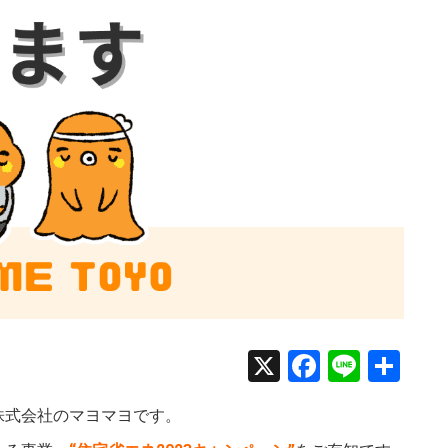
X
Faceboo
Line
共
有
株式会社のマヨマヨです。