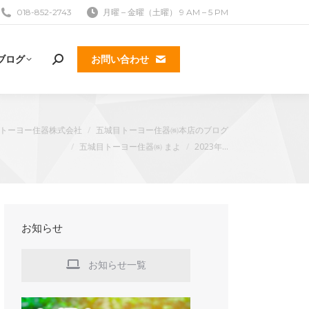
018-852-2743
月曜 – 金曜（土曜） 9 AM – 5 PM
ブログ
お問い合わせ
検
索:
トーヨー住器株式会社
五城目トーヨー住器㈱本店のブログ
五城目トーヨー住器㈱ まよ
2023年…
お知らせ
お知らせ一覧