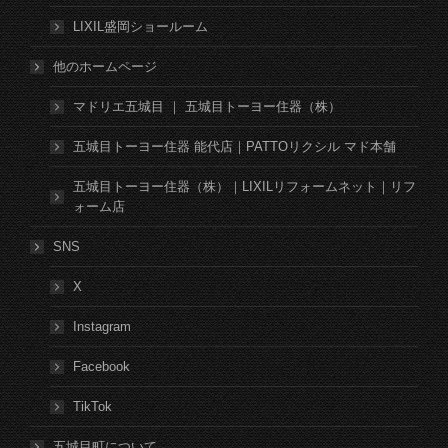
LIXIL盛岡ショールーム
他のホームページ
マドリエ五城目 ｜ 五城目トーヨー住器（株）
五城目トーヨー住器 能代店｜PATTOリクシル マド本舗
五城目トーヨー住器（株）｜LIXILリフォームネット｜リフ
ォーム店
SNS
X
Instagram
Facebook
TikTok
五城目町について