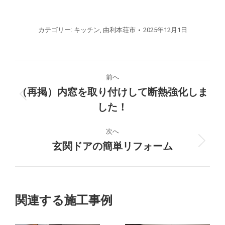
カテゴリー:
キッチン
,
由利本荘市
2025年12月1日
プ
前へ
ロ
（再掲）内窓を取り付けして断熱強化しま
前
した！
ジ
の
プ
ェ
次へ
ロ
玄関ドアの簡単リフォーム
次
ジ
ク
の
ェ
プ
ク
ト
ロ
ト:
ジ
の
関連する施工事例
ェ
ク