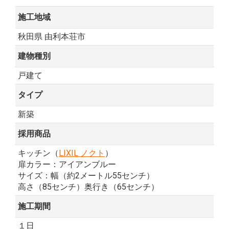
施工地域
秋田県 由利本荘市
建物種別
戸建て
タイプ
新築
採用商品
キッチン（
LIXIL ノクト
）
扉カラー：アイアンブルー
サイズ：幅（約2メートル55センチ）
高さ（85センチ）奥行き（65センチ）
施工期間
１日