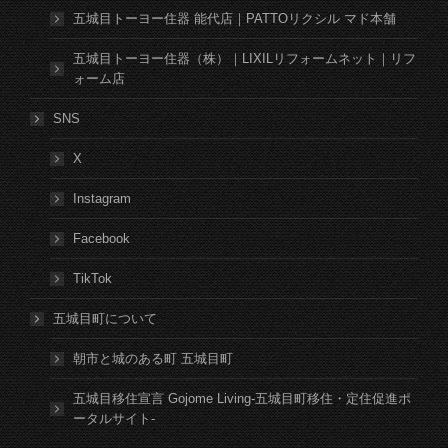
五城目トーヨー住器 能代店｜PATTOリクシル マド本舗
五城目トーヨー住器（株）｜LIXILリフォームネット｜リフ
ォーム店
SNS
X
Instagram
Facebook
TikTok
五城目町について
朝市と城のある町 五城目町
五城目移住宣言 Gojome Living-五城目町移住・定住促進ポ
ータルサイト-