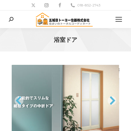
018-852-2743
検
索:
浴室ドア
現在地: