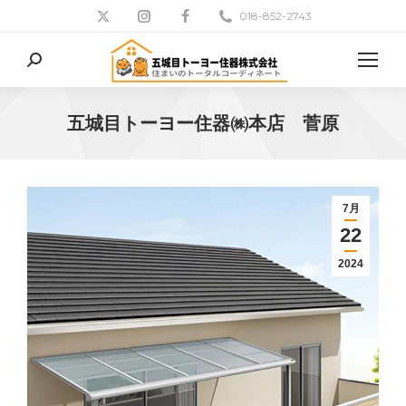
018-852-2743
検
索:
五城目トーヨー住器㈱本店 菅原
現在地:
7月
22
2024