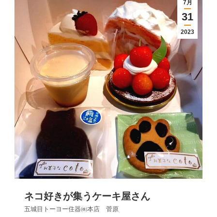
7月
31
2023
ネコ好きが集うケーキ屋さん
五城目トーヨー住器㈱本店 菅原