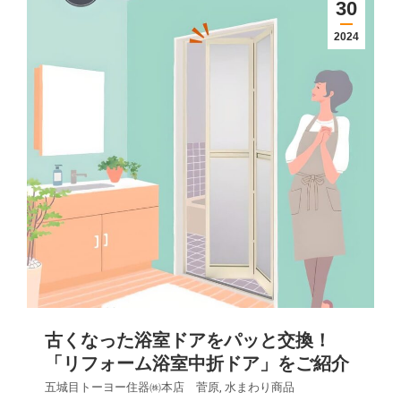
30
2024
古くなった浴室ドアをパッと交換！
「リフォーム浴室中折ドア」をご紹介
五城目トーヨー住器㈱本店 菅原
,
水まわり商品