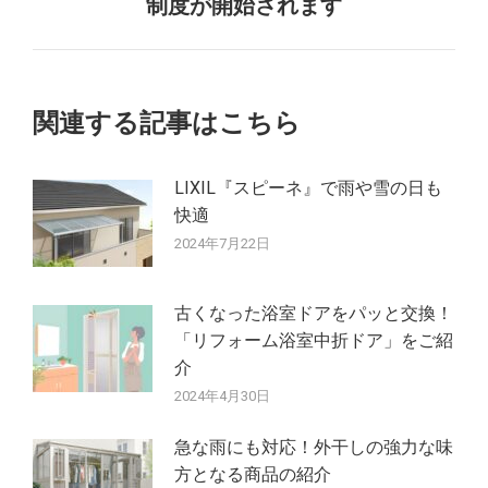
制度が開始されます
の
ゲ
投
ー
稿:
シ
関連する記事はこちら
ョ
LIXIL『スピーネ』で雨や雪の日も
ン
快適
2024年7月22日
古くなった浴室ドアをパッと交換！
「リフォーム浴室中折ドア」をご紹
介
2024年4月30日
急な雨にも対応！外干しの強力な味
方となる商品の紹介