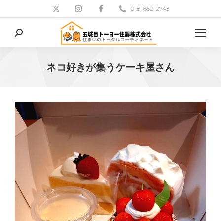
018-852-2743
検
索:
ネコ好きが集うケーキ屋さん
現在地: