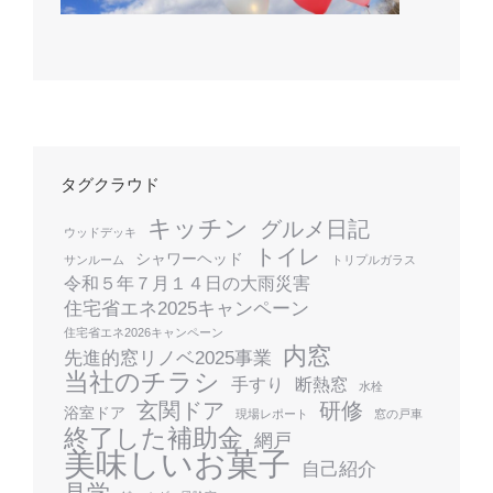
タグクラウド
キッチン
グルメ日記
ウッドデッキ
トイレ
シャワーヘッド
サンルーム
トリプルガラス
令和５年７月１４日の大雨災害
住宅省エネ2025キャンペーン
住宅省エネ2026キャンペーン
内窓
先進的窓リノベ2025事業
当社のチラシ
手すり
断熱窓
水栓
玄関ドア
研修
浴室ドア
現場レポート
窓の戸車
終了した補助金
網戸
美味しいお菓子
自己紹介
見学