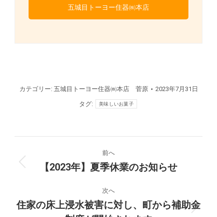
五城目トーヨー住器㈱本店
カテゴリー:
五城目トーヨー住器㈱本店 菅原
2023年7月31日
タグ:
美味しいお菓子
投
前へ
稿
【2023年】夏季休業のお知らせ
前
の
ナ
投
次へ
稿:
住家の床上浸水被害に対し、町から補助金
ビ
次