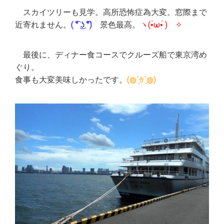
＿
スカイツリーも見学。高所恐怖症為大変。窓際まで
近寄れません。
( ͡° ͜ʖ ͡°)
景色最高。
ヽ(•̀ω•́ )ゝ✧
＿
最後に、ディナー食コースでクルーズ船で東京湾め
ぐり。
食事も大変美味しかったです。
(◍´͈ꈊ`͈◍)