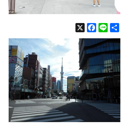
X
Facebo
Line
共
有