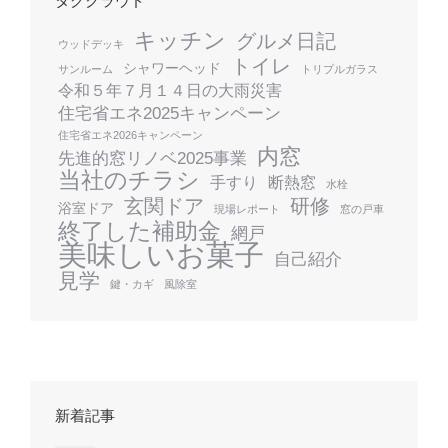
タグクラウド
キッチン
グルメ日記
ウッドデッキ
トイレ
シャワーヘッド
サンルーム
トリプルガラス
令和５年７月１４日の大雨災害
住宅省エネ2025キャンペーン
住宅省エネ2026キャンペーン
内窓
先進的窓リノベ2025事業
当社のチラシ
手すり
断熱窓
水栓
玄関ドア
研修
浴室ドア
現場レポート
窓の戸車
終了した補助金
網戸
美味しいお菓子
自己紹介
見学
鍵・カギ
風除室
新着記事