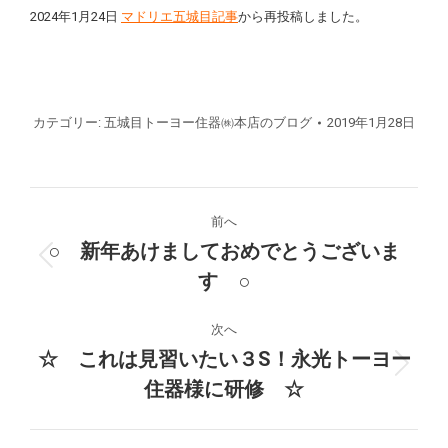
2024年1月24日
マドリエ五城目記事
から再投稿しました。
カテゴリー:
五城目トーヨー住器㈱本店のブログ
2019年1月28日
投
前へ
稿
○ 新年あけましておめでとうございま
前
す ○
ナ
の
投
ビ
次へ
稿:
☆ これは見習いたい３S！永光トーヨー
ゲ
次
住器様に研修 ☆
の
ー
投