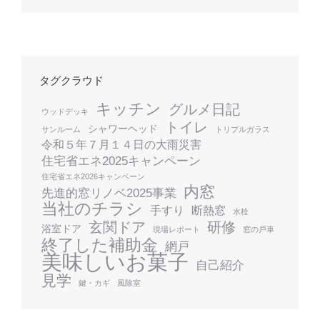
タグクラウド
キッチン
グルメ日記
ウッドデッキ
トイレ
シャワーヘッド
サンルーム
トリプルガラス
令和５年７月１４日の大雨災害
住宅省エネ2025キャンペーン
住宅省エネ2026キャンペーン
内窓
先進的窓リノベ2025事業
当社のチラシ
手すり
断熱窓
水栓
玄関ドア
研修
浴室ドア
現場レポート
窓の戸車
終了した補助金
網戸
美味しいお菓子
自己紹介
見学
鍵・カギ
風除室