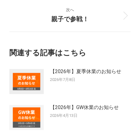
の
ナ
投
次へ
稿:
親子で参戦！
次
ビ
の
ゲ
投
稿:
ー
関連する記事はこちら
シ
【2026年】夏季休業のお知らせ
ョ
2026年7月8日
ン
【2026年】GW休業のお知らせ
2026年4月13日