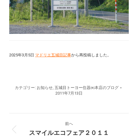
2025年3月5日
マドリエ五城目記事
から再投稿しました。
カテゴリー:
お知らせ
,
五城目トーヨー住器㈱本店のブログ
2011年7月13日
投
前へ
稿
スマイルエコフェア２０１１
前