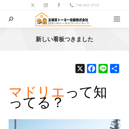
018-852-2743
検
索:
新しい看板つきました
現在地:
X
Facebo
Line
共
有
マドリエ
って知
ってる？