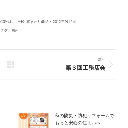
㈱能代店 戸松
,
窓まわり商品
2012年9月4日
タグ:
網戸
次へ
第３回工務店会
次
の
投
稿:
チ
秋の防災・防犯リフォームで
もっと安心の住まいへ