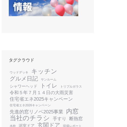
タグクラウド
キッチン
ウッドデッキ
グルメ日記
サンルーム
トイレ
シャワーヘッド
トリプルガラス
令和５年７月１４日の大雨災害
住宅省エネ2025キャンペーン
住宅省エネ2026キャンペーン
内窓
先進的窓リノベ2025事業
当社のチラシ
手すり
断熱窓
玄関ドア
浴室ドア
水栓
現場レポート