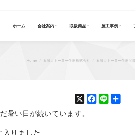
ホーム
会社案内
取扱商品
施工事例
現在地:
Home
五城目トーヨー住器株式会社
五城目トーヨー住器㈱
X
Faceboo
Line
共
有
だ暑い日が続いています。
に入りました