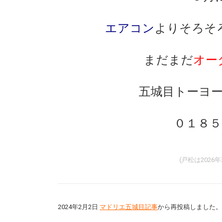
エアコン
よりそろそ
まだまだ
オー
五城目トーヨ
０１８５
(戸松は202
2024年2月2日
マドリエ五城目記事
から再投稿しました。