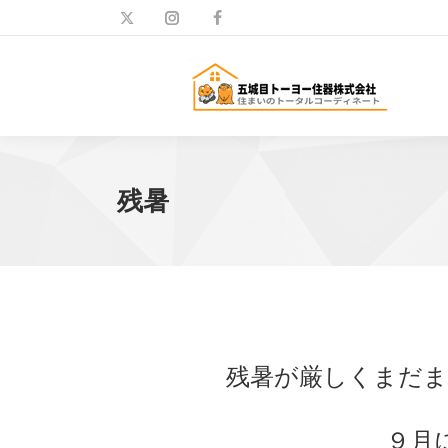
残暑
残暑が厳しくまだま
９月