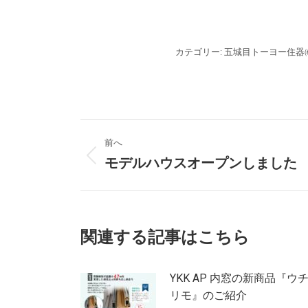
カテゴリー:
五城目トーヨー住器
投
前へ
稿
モデルハウスオープンしました
前
の
ナ
投
稿:
ビ
関連する記事はこちら
ゲ
ー
YKK AP 内窓の新商品『ウ
リモ』のご紹介