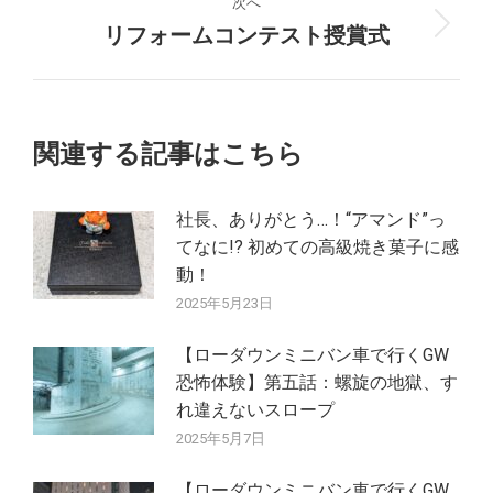
投
次へ
稿:
リフォームコンテスト授賞式
次
ビ
の
ゲ
投
稿:
ー
関連する記事はこちら
シ
社長、ありがとう…！“アマンド”っ
ョ
てなに!? 初めての高級焼き菓子に感
動！
ン
2025年5月23日
【ローダウンミニバン車で行くGW
恐怖体験】第五話：螺旋の地獄、す
れ違えないスロープ
2025年5月7日
【ローダウンミニバン車で行くGW