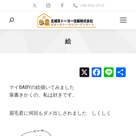
018-852-2743
検
索:
絵
現在地:
X
Facebo
Line
共
有
マイBABYの絵描いてみました
落書きかくの、私は好きです。
眉毛君に何回もダメ出しされました しくしく