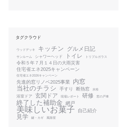
タグクラウド
キッチン
グルメ日記
ウッドデッキ
トイレ
シャワーヘッド
サンルーム
トリプルガラス
令和５年７月１４日の大雨災害
住宅省エネ2025キャンペーン
住宅省エネ2026キャンペーン
内窓
先進的窓リノベ2025事業
当社のチラシ
手すり
断熱窓
水栓
玄関ドア
研修
浴室ドア
現場レポート
窓の戸車
終了した補助金
網戸
美味しいお菓子
自己紹介
見学
鍵・カギ
風除室