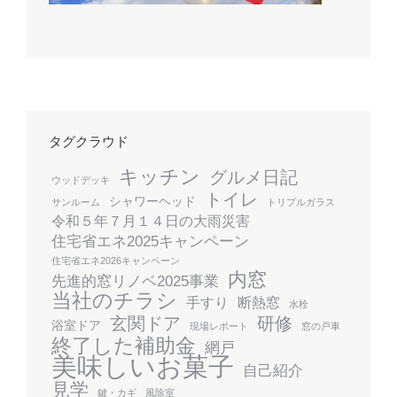
タグクラウド
キッチン
グルメ日記
ウッドデッキ
トイレ
シャワーヘッド
サンルーム
トリプルガラス
令和５年７月１４日の大雨災害
住宅省エネ2025キャンペーン
住宅省エネ2026キャンペーン
内窓
先進的窓リノベ2025事業
当社のチラシ
手すり
断熱窓
水栓
玄関ドア
研修
浴室ドア
現場レポート
窓の戸車
終了した補助金
網戸
美味しいお菓子
自己紹介
見学
鍵・カギ
風除室