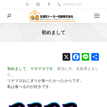
018-852-2743
検
索:
初めまして
現在地:
X
Facebo
Line
共
有
初めまして、マヨマヨです。
適当に今、名前考えまし
た。
ツナマヨおにぎりが食べたかったからです。
私は食べるのが好きです。