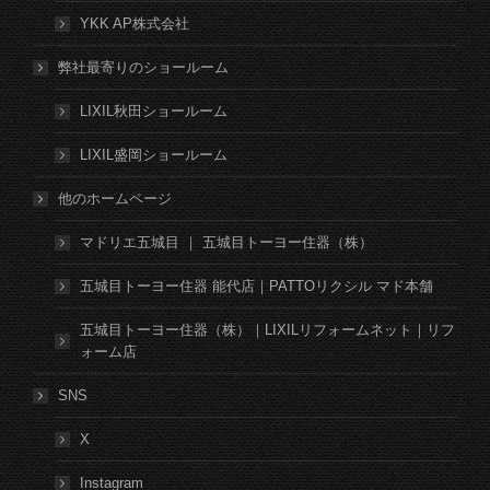
YKK AP株式会社
弊社最寄りのショールーム
LIXIL秋田ショールーム
LIXIL盛岡ショールーム
他のホームページ
マドリエ五城目 ｜ 五城目トーヨー住器（株）
五城目トーヨー住器 能代店｜PATTOリクシル マド本舗
五城目トーヨー住器（株）｜LIXILリフォームネット｜リフ
ォーム店
SNS
X
Instagram