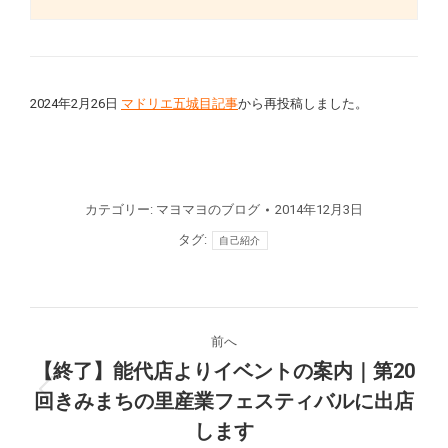
2024年2月26日
マドリエ五城目記事
から再投稿しました。
カテゴリー:
マヨマヨのブログ
2014年12月3日
タグ:
自己紹介
投
前へ
稿
【終了】能代店よりイベントの案内｜第20
回きみまちの里産業フェスティバルに出店
前
ナ
の
します