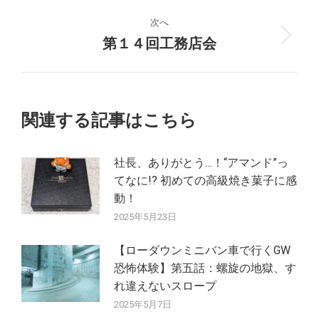
ビ
投
稿:
次へ
ゲ
第１４回工務店会
次
の
ー
投
シ
稿:
関連する記事はこちら
ョ
ン
社長、ありがとう…！“アマンド”っ
てなに!? 初めての高級焼き菓子に感
動！
2025年5月23日
【ローダウンミニバン車で行くGW
恐怖体験】第五話：螺旋の地獄、す
れ違えないスロープ
2025年5月7日