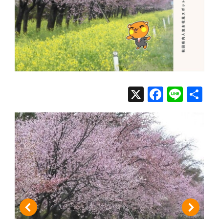
X
Facebo
Line
共
有