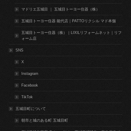
マドリエ五城目 ｜ 五城目トーヨー住器（株）
五城目トーヨー住器 能代店｜PATTOリクシル マド本舗
五城目トーヨー住器（株）｜LIXILリフォームネット｜リフ
ォーム店
SNS
X
Instagram
Facebook
TikTok
五城目町について
朝市と城のある町 五城目町