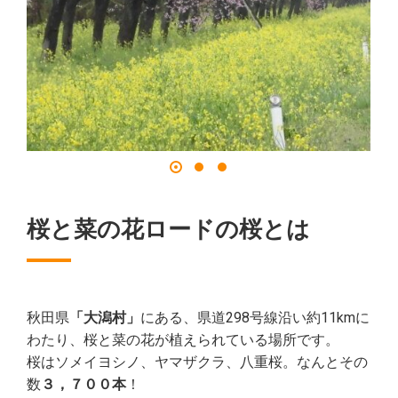
桜と菜の花ロードの桜とは
秋田県
「大潟村」
にある、県道298号線沿い約11kmに
わたり、桜と菜の花が植えられている場所です。
桜はソメイヨシノ、ヤマザクラ、八重桜。なんとその
数
３，７００本
！