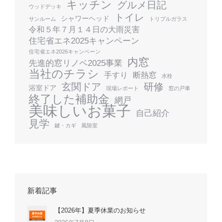
キッチン
グルメ日記
ウッドデッキ
トイレ
シャワーヘッド
サンルーム
トリプルガラス
令和５年７月１４日の大雨災害
住宅省エネ2025キャンペーン
住宅省エネ2026キャンペーン
内窓
先進的窓リノベ2025事業
当社のチラシ
手すり
断熱窓
水栓
玄関ドア
研修
浴室ドア
現場レポート
窓の戸車
終了した補助金
網戸
美味しいお菓子
自己紹介
見学
鍵・カギ
風除室
新着記事
【2026年】夏季休業のお知らせ