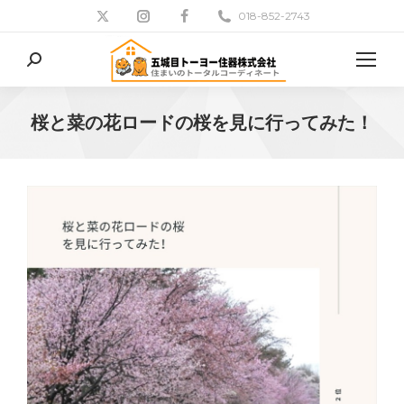
018-852-2743
検
索:
桜と菜の花ロードの桜を見に行ってみた！
現在地: