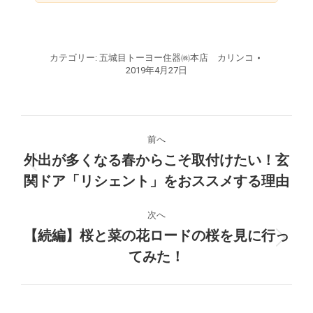
カテゴリー:
五城目トーヨー住器㈱本店 カリンコ
2019年4月27日
投
前へ
稿
外出が多くなる春からこそ取付けたい！玄
前
関ドア「リシェント」をおススメする理由
ナ
の
投
ビ
次へ
稿:
【続編】桜と菜の花ロードの桜を見に行っ
ゲ
次
てみた！
の
ー
投
稿: