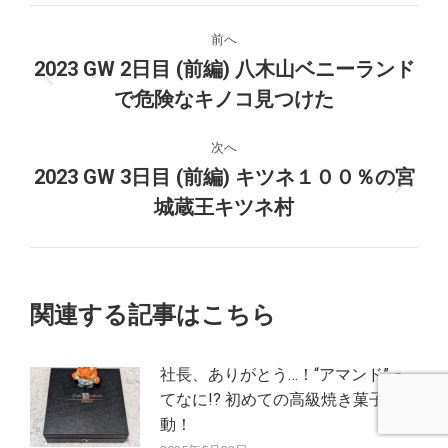
投
前へ
稿
2023 GW 2日目 (前編) 八木山ベニーランド
前
で危険なキノコ見つけた
ナ
の
投
ビ
次へ
稿:
2023 GW 3日目 (前編) キツネ１００％の宮
ゲ
次
城蔵王キツネ村
の
ー
投
稿:
シ
関連する記事はこちら
ョ
ン
社長、ありがとう…！“アマンド”っ
てなに!? 初めての高級焼き菓子に感
動！