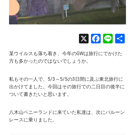
X
Facebo
Line
共
有
某ウイルスも落ち着き、今年のGWは旅行にでかけた
方も多かったのではないでしょうか。
私もその一人で、5/3～5/5の3日間に及ぶ東北旅行に
出かけてました。今回はその旅行での二日目の後半に
ついて書きたいと思います。
八木山ベニーランドに来ていた私達は、次にバルーン
レースに乗りました。