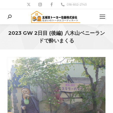
018-852-2743
検
索:
2023 GW 2日目 (後編) 八木山ベニーラン
ドで酔いまくる
現在地: