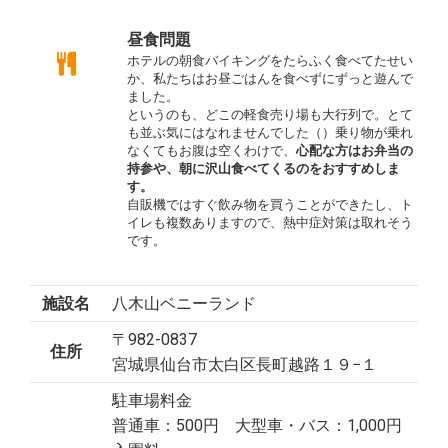
昼食問題
ホテルの朝食バイキングをたらふく食べてたせい
か、私たちはお昼ごはんを食べずにずっと遊んで
ました。
というのも、どこの軽食売り場も大行列で。とて
も並ぶ気にはなれませんでした（）乗り物が乗れ
なくてもお腹は空くわけで、
心配な方はお弁当の
持参や、朝に沢山食べてくるのをおすすめしま
す。
自販機ではすぐ飲み物を買うことができたし、ト
イレも複数ありますので、熱中症対策は取れそう
です。
施設名
八木山ベニーランド
〒982-0837
住所
宮城県仙台市太白区長町越路１９−１
駐車場料金
普通車：500円 大型車・バス：1,000円