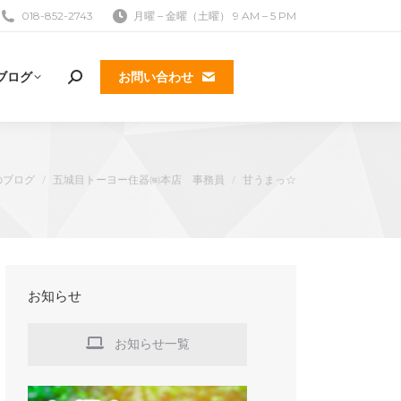
018-852-2743
月曜 – 金曜（土曜） 9 AM – 5 PM
ブログ
お問い合わせ
検
索:
のブログ
五城目トーヨー住器㈱本店 事務員
甘うまっ☆
k
お知らせ
お知らせ一覧