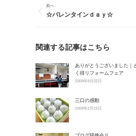
投
前へ
稿
☆バレンタインｄａｙ☆
前
の
ナ
投
稿:
ビ
関連する記事はこちら
ゲ
ー
ありがとうございました｜
く得リフォームフェア
シ
2009年6月22日
ョ
三口の感動
ン
2009年2月23日
ブログ研修会Ⅱ