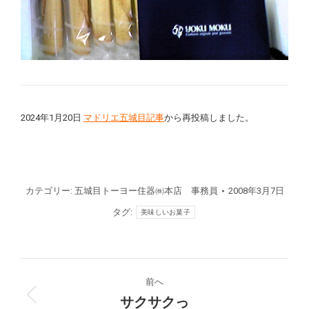
2024年1月20日
マドリエ五城目記事
から再投稿しました。
カテゴリー:
五城目トーヨー住器㈱本店 事務員
2008年3月7日
タグ:
美味しいお菓子
投
前へ
稿
サクサクっ
前