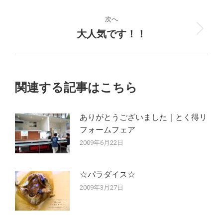
の
ナ
投
次へ
稿:
大人気です！！
次
ビ
の
ゲ
投
稿:
ー
関連する記事はこちら
シ
ありがとうございました｜とく得リ
ョ
フォームフェア
ン
2009年6月22日
☆パラダイス☆
2009年3月27日