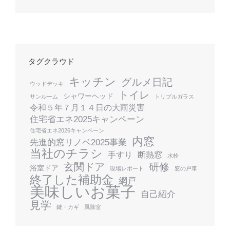
タグクラウド
キッチン
グルメ日記
ウッドデッキ
トイレ
シャワーヘッド
サンルーム
トリプルガラス
令和５年７月１４日の大雨災害
住宅省エネ2025キャンペーン
住宅省エネ2026キャンペーン
内窓
先進的窓リノベ2025事業
当社のチラシ
手すり
断熱窓
水栓
玄関ドア
研修
浴室ドア
現場レポート
窓の戸車
終了した補助金
網戸
美味しいお菓子
自己紹介
見学
鍵・カギ
風除室