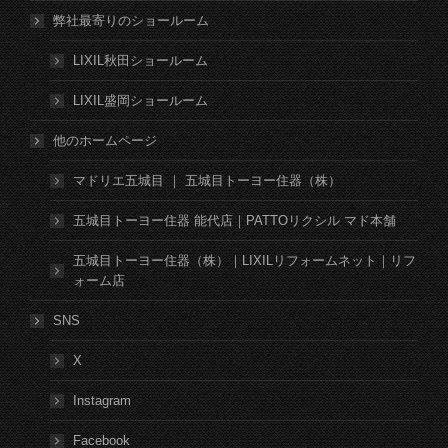
弊社最寄りのショールーム
LIXIL秋田ショールーム
LIXIL盛岡ショールーム
他のホームページ
マドリエ五城目 ｜ 五城目トーヨー住器（株）
五城目トーヨー住器 能代店｜PATTOリクシル マド本舗
五城目トーヨー住器（株）｜LIXILリフォームネット｜リフ
ォーム店
SNS
X
Instagram
Facebook