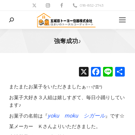
018-852-2743
検
索:
強奪成功♪
現在地:
X
Facebo
Line
共
有
またまたお菓子をいただきましたぁ
↑↑↑(^皿^)
お菓子大好き３人組は嬉しすぎて、毎日小踊りしてい
ます♪
yoku moku シガール
お菓子の名前は『
』です☆
某メーカー Ｋさんよりいただきました。