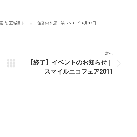
案内
,
五城目トーヨー住器㈱本店 湊
2011年6月14日
次へ
【終了】イベントのお知らせ｜
次
スマイルエコフェア2011
の
投
稿: