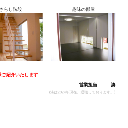
さらし階段
趣味の部屋
様ご紹介いたします
営業担当 湊
(湊は2024年現在、退職しております。)