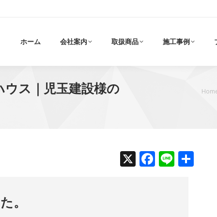
ホーム
会社案内
取扱商品
施工事例
ハウス｜児玉建設様の
現在地:
Hom
X
Faceboo
Line
共
有
した。