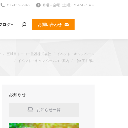
018-852-2743
月曜 – 金曜（土曜） 9 AM – 5 PM
ブログ
お問い合わせ
検
索:
e
五城目トーヨー住器株式会社
イベント・キャンペーン
イベント・キャンペーンのご案内
【終了】第…
k
お知らせ
お知らせ一覧