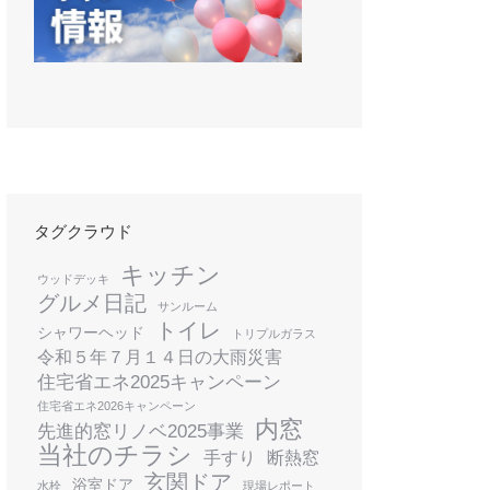
タグクラウド
キッチン
ウッドデッキ
グルメ日記
サンルーム
トイレ
シャワーヘッド
トリプルガラス
令和５年７月１４日の大雨災害
住宅省エネ2025キャンペーン
住宅省エネ2026キャンペーン
内窓
先進的窓リノベ2025事業
当社のチラシ
手すり
断熱窓
玄関ドア
浴室ドア
水栓
現場レポート