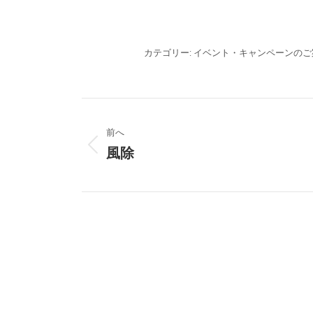
カテゴリー:
イベント・キャンペーンのご
投
前へ
稿
風除
前
ナ
の
投
ビ
稿:
ゲ
ー
シ