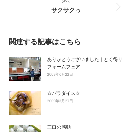
ナ
投
次へ
稿:
サクサクっ
次
ビ
の
ゲ
投
稿:
ー
関連する記事はこちら
シ
ありがとうございました｜とく得リ
ョ
フォームフェア
ン
2009年6月22日
☆パラダイス☆
2009年3月27日
三口の感動