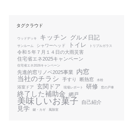
タグクラウド
キッチン
グルメ日記
ウッドデッキ
トイレ
シャワーヘッド
サンルーム
トリプルガラス
令和５年７月１４日の大雨災害
住宅省エネ2025キャンペーン
住宅省エネ2026キャンペーン
内窓
先進的窓リノベ2025事業
当社のチラシ
手すり
断熱窓
水栓
玄関ドア
研修
浴室ドア
現場レポート
窓の戸車
終了した補助金
網戸
美味しいお菓子
自己紹介
見学
鍵・カギ
風除室