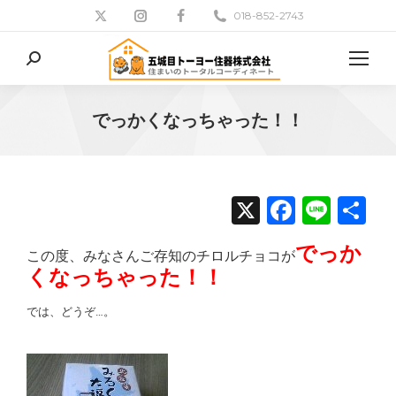
018-852-2743
検
索:
でっかくなっちゃった！！
現在地:
X
Facebo
Line
共
有
でっか
この度、みなさんご存知のチロルチョコが
くなっちゃった！！
では、どうぞ…。