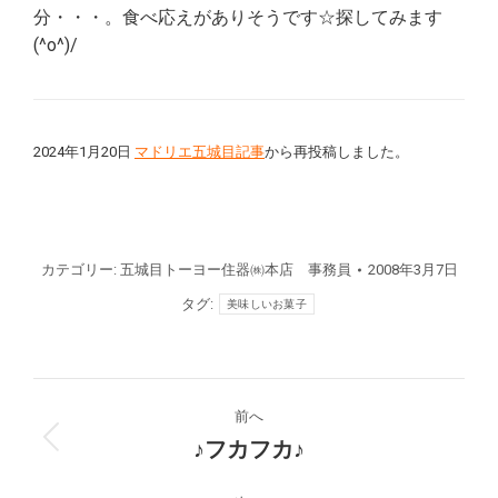
分・・・。食べ応えがありそうです☆探してみます
(^o^)/
2024年1月20日
マドリエ五城目記事
から再投稿しました。
カテゴリー:
五城目トーヨー住器㈱本店 事務員
2008年3月7日
タグ:
美味しいお菓子
投
前へ
稿
♪フカフカ♪
前
の