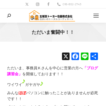
018-852-2743
検
索:
ただいま奮闘中！！
現在地:
X
Facebo
Line
共
有
ただいま、事務員Ｋさんを中心に営業の方へ
「ブログ
講習会」
を開催しております！！
ワイワイ
ガヤガヤ
みんな
ほぼ
パソコンに触ったことがありませんが必死
です！！