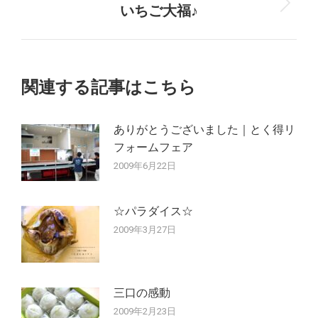
稿:
いちご大福♪
次
ビ
の
ゲ
投
稿:
ー
関連する記事はこちら
シ
ありがとうございました｜とく得リ
ョ
フォームフェア
ン
2009年6月22日
☆パラダイス☆
2009年3月27日
三口の感動
2009年2月23日