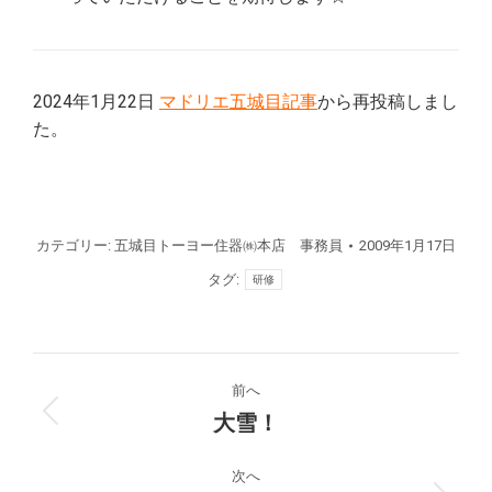
2024年1月22日
マドリエ五城目記事
から再投稿しまし
た。
カテゴリー:
五城目トーヨー住器㈱本店 事務員
2009年1月17日
タグ:
研修
投
前へ
稿
大雪！
前
の
ナ
投
次へ