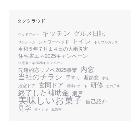
タグクラウド
キッチン
グルメ日記
ウッドデッキ
トイレ
シャワーヘッド
サンルーム
トリプルガラス
令和５年７月１４日の大雨災害
住宅省エネ2025キャンペーン
住宅省エネ2026キャンペーン
内窓
先進的窓リノベ2025事業
当社のチラシ
手すり
断熱窓
水栓
玄関ドア
研修
浴室ドア
現場レポート
窓の戸車
終了した補助金
網戸
美味しいお菓子
自己紹介
見学
鍵・カギ
風除室