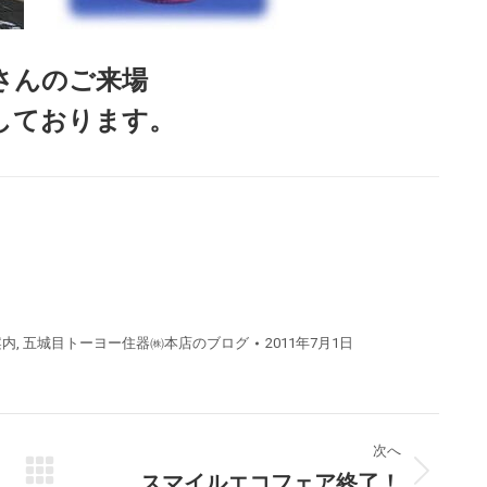
さんのご来場
しております。
案内
,
五城目トーヨー住器㈱本店のブログ
2011年7月1日
次へ
スマイルエコフェア終了！
次