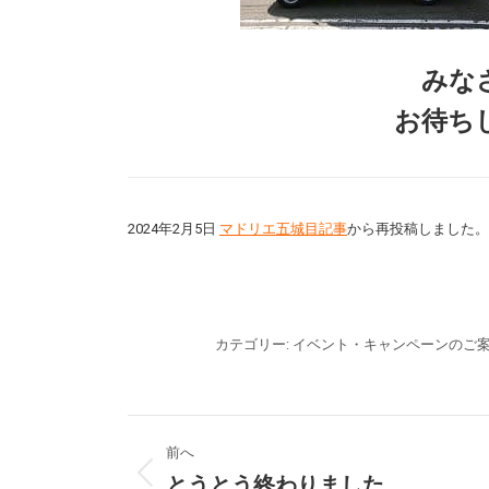
みな
お待ち
2024年2月5日
マドリエ五城目記事
から再投稿しました。
カテゴリー:
イベント・キャンペーンのご
投
前へ
稿
とうとう終わりました。
前