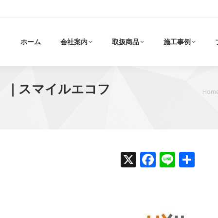
ホーム
会社案内
取扱商品
施工事例
。｜スマイルエコフ
現在地:
Hom
X
Faceboo
Line
共
有