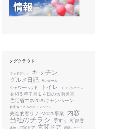
タグクラウド
キッチン
ウッドデッキ
グルメ日記
サンルーム
トイレ
シャワーヘッド
トリプルガラス
令和５年７月１４日の大雨災害
住宅省エネ2025キャンペーン
住宅省エネ2026キャンペーン
内窓
先進的窓リノベ2025事業
当社のチラシ
手すり
断熱窓
玄関ドア
浴室ドア
水栓
現場レポート