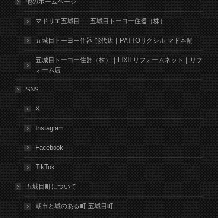
他のホームページ
マドリエ五城目 ｜ 五城目トーヨー住器（株）
五城目トーヨー住器 能代店｜PATTOリクシル マド本舗
五城目トーヨー住器（株）｜LIXILリフォームネット｜リフ
ォーム店
SNS
X
Instagram
Facebook
TikTok
五城目町について
朝市と城のある町 五城目町