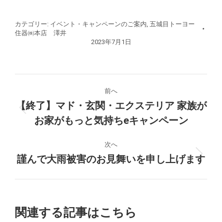
カテゴリー:
イベント・キャンペーンのご案内
,
五城目トーヨー
住器㈱本店 澤井
2023年7月1日
投
前へ
稿
【終了】マド・玄関・エクステリア 家族が
前
お家がもっと気持ちeキャンペーン
ナ
の
投
ビ
次へ
稿:
謹んで大雨被害のお見舞いを申し上げます
次
ゲ
の
投
ー
稿:
シ
関連する記事はこちら