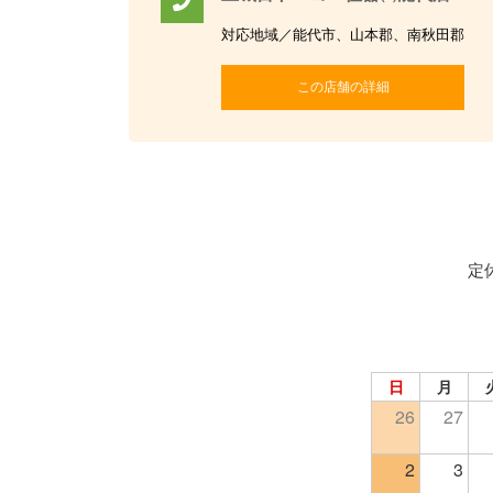
対応地域／能代市、山本郡、南秋田郡
この店舗の詳細
定
日
月
26
27
2
3