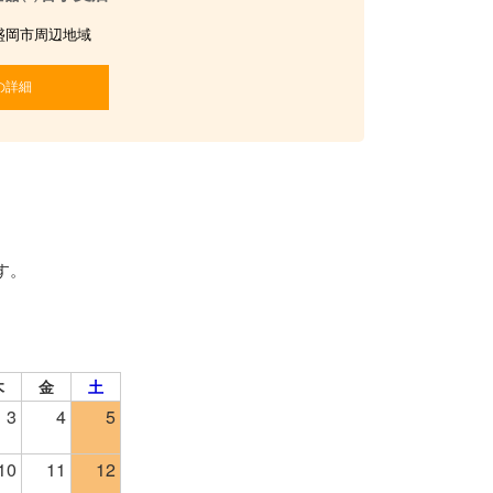
盛岡市周辺地域
の詳細
す。
木
金
土
3
4
5
10
11
12