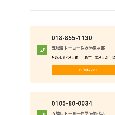
018-855-1130
五城目トーヨー住器㈱建材部
対応地域／秋田市、男鹿市、南秋田郡、潟
この店舗の詳細
0185-88-8034
五城目トーヨー住器㈱能代店