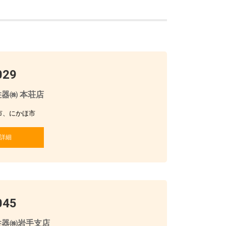
029
器㈱ 本荘店
市、にかほ市
詳細
045
住器㈱岩手支店