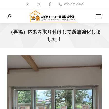
018-852-2743
検
索:
（再掲）内窓を取り付けして断熱強化しま
した！
現在地: