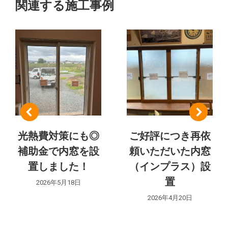
の
関連する施工事例
ェ
ク
ナ
ト:
ビ
ゲ
ー
シ
光熱費対策にも◎
ご好評につき再依
ョ
補助金で内窓を設
頼いただいた内窓
ン
置しました！
（インプラス）設
置
2026年5月18日
2026年4月20日