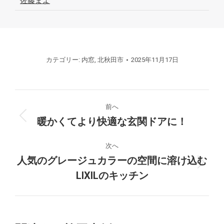
佐藤まよ
カテゴリー:
内窓
,
北秋田市
2025年11月17日
プ
前へ
ロ
暖かくてより快適な玄関ドアに！
前
の
ジ
プ
次へ
ロ
人気のグレージュカラーの空間に溶け込む
ェ
次
ジ
LIXILのキッチン
の
ク
ェ
プ
ク
ト
ロ
ト:
ジ