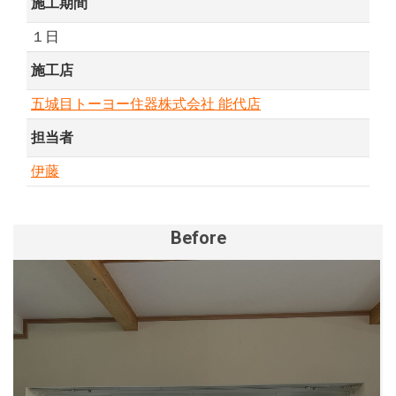
施工期間
１日
施工店
五城目トーヨー住器株式会社 能代店
担当者
伊藤
Before