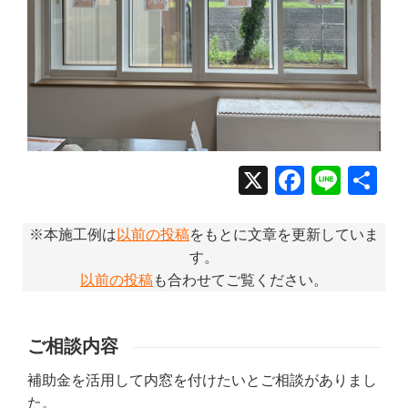
X
Facebo
Line
共
有
※本施工例は
以前の投稿
をもとに文章を更新していま
す。
以前の投稿
も合わせてご覧ください。
ご相談内容
補助金を活用して内窓を付けたいとご相談がありまし
た。