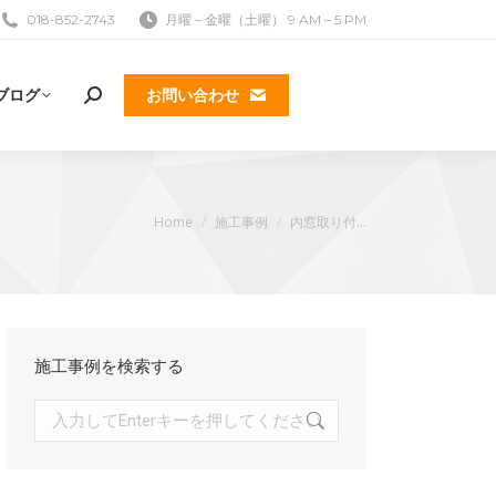
018-852-2743
月曜 – 金曜（土曜） 9 AM – 5 PM
ブログ
お問い合わせ
検
索:
現在地:
Home
施工事例
内窓取り付…
施工事例を検索する
検
索: