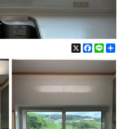
X
Faceboo
Line
共
有