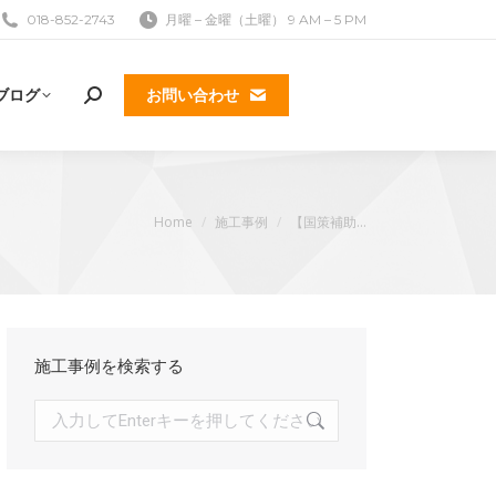
018-852-2743
月曜 – 金曜（土曜） 9 AM – 5 PM
ブログ
お問い合わせ
検
索:
現在地:
Home
施工事例
【国策補助…
施工事例を検索する
検
索: