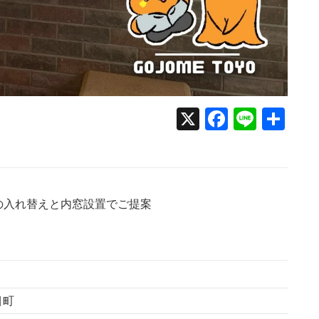
X
Faceboo
Line
共
有
の入れ替えと内窓設置でご提案
目町