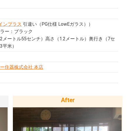
L インプラス
引違い（PG仕様 LowEガラス））
ラー：ブラック
2メートル55センチ）高さ（1.2メートル）奥行き（7セ
3平米）
ー住器株式会社 本店
After