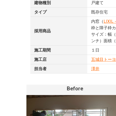
建物種別
戸建て
タイプ
既存住宅
内窓（
LIXI
枠と障子枠カ
採用商品
サイズ：幅（
ンチ）面積（
施工期間
１日
施工店
五城目トーヨ
担当者
澤井
Before