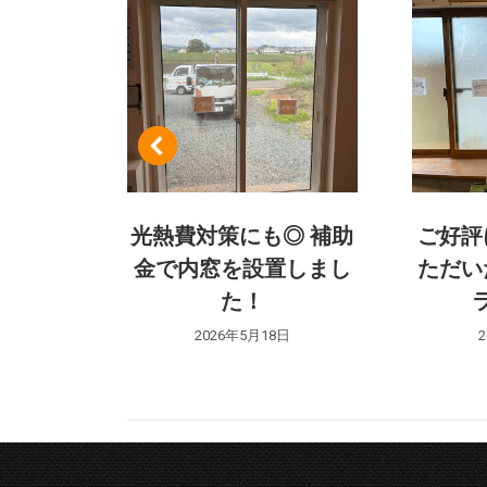
の
ナ
ビ
ゲ
ー
新！断熱
光熱費対策にも◎ 補助
ご好評
シ
快適な冬
金で内窓を設置しまし
ただい
た！
ョ
日
2026年5月18日
ン