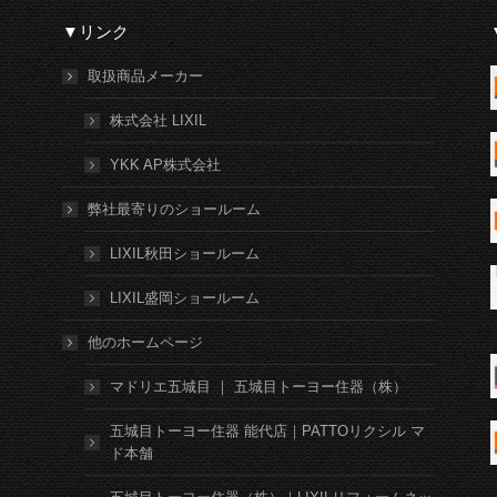
▼リンク
取扱商品メーカー
株式会社 LIXIL
YKK AP株式会社
弊社最寄りのショールーム
LIXIL秋田ショールーム
LIXIL盛岡ショールーム
他のホームページ
マドリエ五城目 ｜ 五城目トーヨー住器（株）
五城目トーヨー住器 能代店｜PATTOリクシル マ
ド本舗