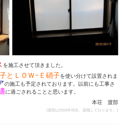
ス
を施工させて頂きました。
子とＬＯＷ−Ｅ硝子
を使い分けて設置されま
ア
の施工も予定されております。以前にも工事さ
適
に過ごされることと思います。
本荘 渡部
(渡部は2026年現在、退職しております。)