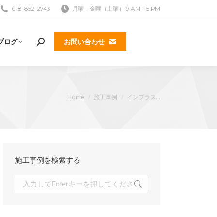
018-852-2743
月曜 – 金曜（土曜） 9 AM – 5 PM
ブログ
お問い合わせ
検
索:
現在地:
Home
施工事例
インプラス…
k
施工事例を検索する
検
索: