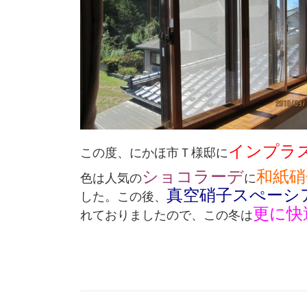
インプラ
この度、にかほ市Ｔ様邸に
ショコラーデ
和紙硝
色は人気の
に
真空硝子スぺーシ
した。この後、
更に快
れておりましたので、この冬は