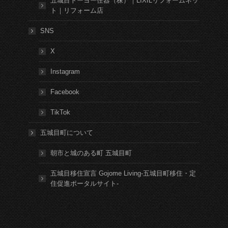
五城目トーヨー住器（株）｜LIXILリフォームネッ
ト｜リフォーム店
SNS
X
Instagram
Facebook
TikTok
五城目町について
朝市と城のある町 五城目町
五城目移住宣言 Gojome Living-五城目町移住・定
住促進ポータルサイト-