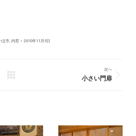
。
かほ市
,
内窓
2010年11月5日
次へ
小さい門扉
次
の
プ
ロ
ジ
ェ
ク
ト: