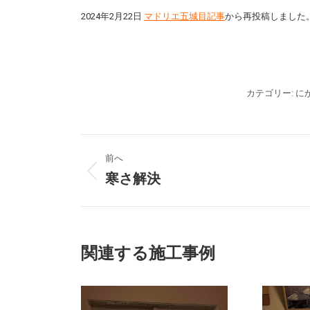
2024年2月22日
マドリエ五城目記事
から再投稿しました
カテゴリー:
に
プ
前へ
ロ
寒さ解決
前
の
ジ
プ
ロ
ェ
ジ
関連する施工事例
ク
ェ
ク
ト
ト: