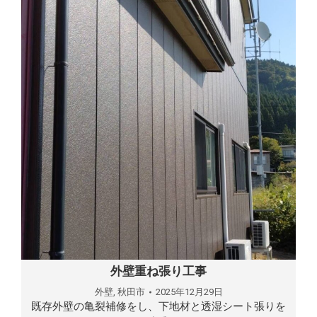
外壁重ね張り工事
外壁
,
秋田市
2025年12月29日
既存外壁の亀裂補修をし、下地材と透湿シート張りを