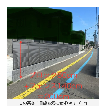
この高さ！目線も気にせずBBQ (^-^)