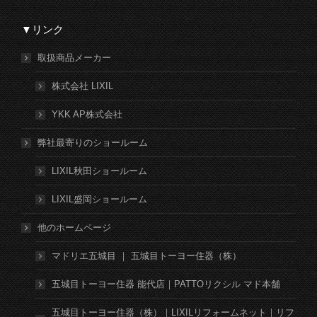
▼リンク
取扱商品メーカー
株式会社 LIXIL
YKK AP株式会社
弊社最寄りのショールーム
LIXIL秋田ショールーム
LIXIL盛岡ショールーム
他のホームページ
マドリエ五城目 ｜ 五城目トーヨー住器（株）
五城目トーヨー住器 能代店｜PATTOリクシル マド本舗
五城目トーヨー住器（株）｜LIXILリフォームネット｜リフ