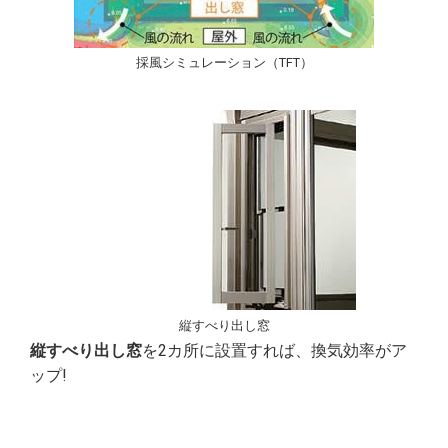
採風シミュレーション（TFT）
縦すべり出し窓
縦すべり出し窓
を2カ所に設置すれば、換気効率がア
ップ!