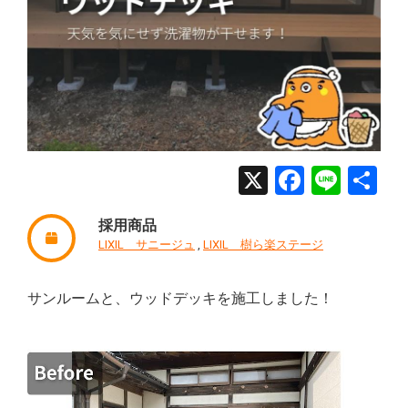
X
Facebo
Line
共
有
採用商品
LIXIL サニージュ
,
LIXIL 樹ら楽ステージ
サンルームと、ウッドデッキを施工しました！