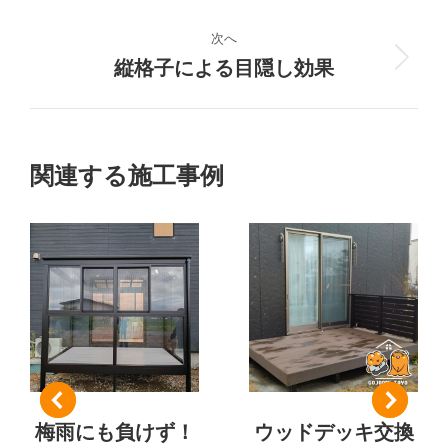
の
ジ
プ
次へ
ロ
縦格子による目隠し効果
次
ェ
ジ
の
ク
ェ
プ
ク
ロ
ト
ト:
ジ
関連する施工事例
ェ
の
ク
ト:
ナ
ビ
ゲ
ー
シ
梅雨にも負けず！
ウッドデッキ交換