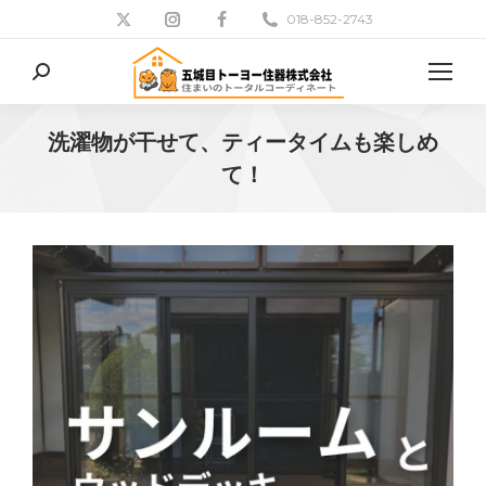
018-852-2743
検
索:
洗濯物が干せて、ティータイムも楽しめ
て！
現在地: