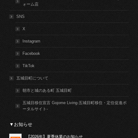
ォーム店
SNS
X
Instagram
Facebook
TikTok
五城目町について
朝市と城のある町 五城目町
五城目移住宣言 Gojome Living-五城目町移住・定住促進ポ
ータルサイト-
▼お知らせ
【2026年】夏季休業のお知らせ