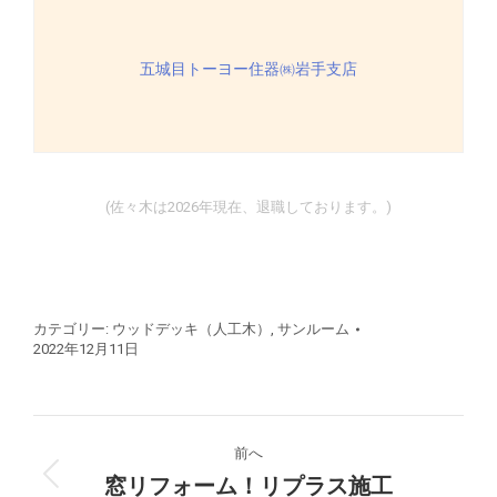
五城目トーヨー住器㈱岩手支店
(佐々木は2026年現在、退職しております。)
カテゴリー:
ウッドデッキ（人工木）
,
サンルーム
2022年12月11日
プ
前へ
ロ
窓リフォーム！リプラス施工
前