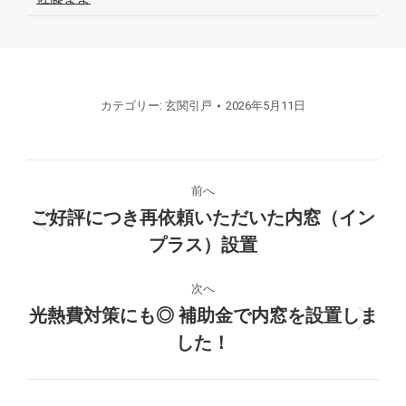
カテゴリー:
玄関引戸
2026年5月11日
プ
前へ
ロ
ご好評につき再依頼いただいた内窓（イン
前
プラス）設置
ジ
の
プ
ェ
次へ
ロ
光熱費対策にも◎ 補助金で内窓を設置しま
ジ
ク
次
した！
ェ
の
ク
ト
プ
ト:
ロ