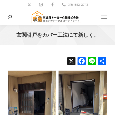
018-852-2743
検
索:
玄関引戸をカバー工法にて新しく。
現在地:
X
Facebo
Line
共
有