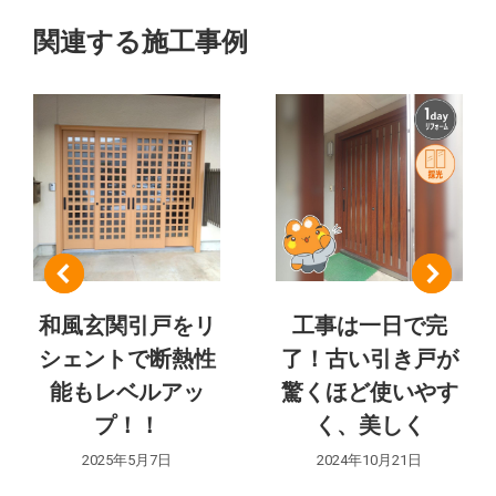
の
ジ
関連する施工事例
ェ
ナ
ク
ト:
ビ
ゲ
ー
シ
ョ
和風玄関引戸をリ
工事は一日で完
ン
シェントで断熱性
了！古い引き戸が
能もレベルアッ
驚くほど使いやす
プ！！
く、美しく
2025年5月7日
2024年10月21日