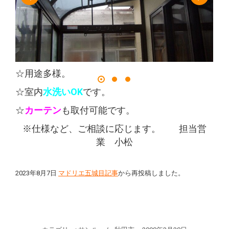
☆用途多様。
☆室内
水洗いOK
です。
☆
カーテン
も取付可能です。
※仕様など、ご相談に応じます。 担当営
業 小松
2023年8月7日
マドリエ五城目記事
から再投稿しました。