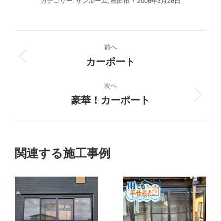
カテゴリー:
サンルーム
,
秋田市
2008年3月28日
プ
前へ
ロ
カーポート
前
の
ジ
プ
次へ
ロ
豪華！カーポート
次
ェ
ジ
の
ク
ェ
プ
ク
ロ
ト
ト:
ジ
関連する施工事例
ェ
の
ク
ト:
ナ
ビ