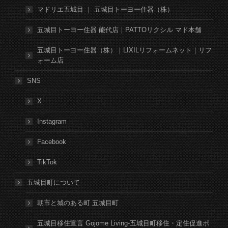
マドリエ五城目 ｜ 五城目トーヨー住器（株）
五城目トーヨー住器 能代店｜PATTOリクシル マド本舗
五城目トーヨー住器（株）｜LIXILリフォームネット｜リフ
ォーム店
SNS
X
Instagram
Facebook
TikTok
五城目町について
朝市と城のある町 五城目町
五城目移住宣言 Gojome Living-五城目町移住・定住促進ポ