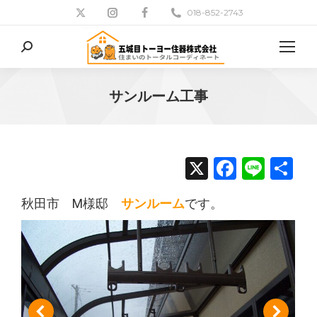
018-852-2743
検
索:
サンルーム工事
現在地:
X
Facebo
Line
共
有
秋田市 M様邸
サンルーム
です。