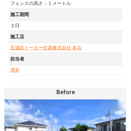
フェンスの高さ：１メートル
施工期間
２日
施工店
五城目トーヨー住器株式会社 本店
担当者
澤井
Before