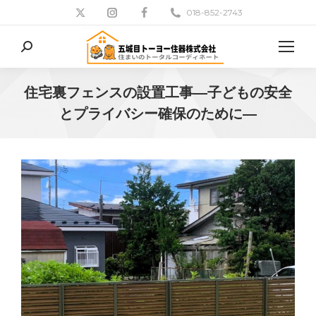
018-852-2743
検
索:
住宅裏フェンスの設置工事―子どもの安全
とプライバシー確保のために―
現在地: