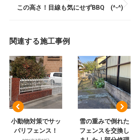
ロ
この高さ！目線も気にせずBBQ (^-^)
次
ェ
ジ
の
ク
ェ
プ
ク
ロ
ト
ト:
ジ
関連する施工事例
ェ
の
ク
ト:
ナ
ビ
ゲ
ー
シ
小動物対策でサッ
雪の重みで倒れた
パリフェンス！
フェンスを交換し
ョ
ました｜部分修理