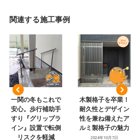
プ
ク
ト
ロ
ト:
ジ
の
関連する施工事例
ェ
ナ
ク
ト:
ビ
ゲ
ー
シ
一関の冬もこれで
木製格子を卒業！
ョ
安心。歩行補助手
耐久性とデザイン
ン
すり『グリップラ
性を兼ね備えたア
イン』設置で転倒
ルミ製格子の魅力
リスクを軽減
2024年10月7日