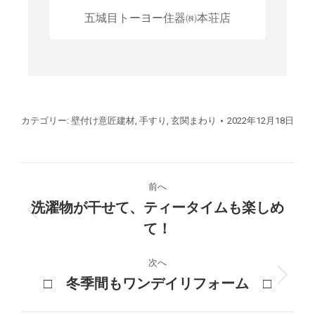
五城目トーヨー住器㈱本荘店
カテゴリー:
壁付け意匠建材
,
手すり
,
玄関まわり
2022年12月18日
プ
前へ
ロ
洗濯物が干せて、ティータイムも楽しめ
前
て！
ジ
の
プ
ェ
次へ
ロ
□ 冬季間もワンデイリフォーム □
次
ジ
ク
の
ェ