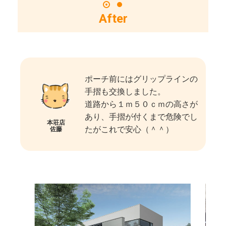
After
ポーチ前にはグリップラインの
手摺も交換しました。
道路から１ｍ５０ｃｍの高さが
あり、手摺が付くまで危険でし
本荘店
たがこれで安心（＾＾）
佐藤