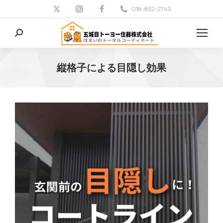
018-852-2743
検
索:
縦格子による目隠し効果
現在地: