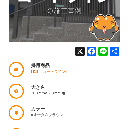
X
Facebo
Line
共
有
採用商品
LIXIL コートラインII
大きさ
３０mm×５０mm 角
カラー
■オータムブラウン