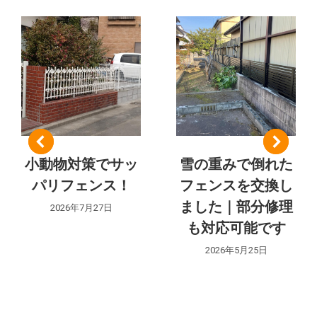
の
ク
ト:
ナ
ビ
ゲ
ー
シ
小動物対策でサッ
雪の重みで倒れた
パリフェンス！
フェンスを交換し
ョ
ました｜部分修理
2026年7月27日
ン
も対応可能です
2026年5月25日