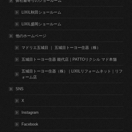
弊社最寄りのショールーム
LIXIL秋田ショールーム
LIXIL盛岡ショールーム
他のホームページ
マドリエ五城目 ｜ 五城目トーヨー住器（株）
五城目トーヨー住器 能代店｜PATTOリクシル マド本舗
五城目トーヨー住器（株）｜LIXILリフォームネット｜リフ
ォーム店
SNS
X
Instagram
Facebook