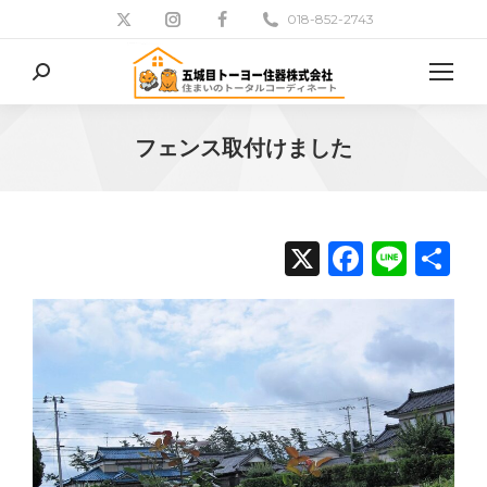
018-852-2743
検
索:
フェンス取付けました
現在地:
X
Facebo
Line
共
有