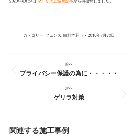
2023年8月24日
マドリエ五城目記事
から再投稿しました。
カテゴリー:
フェンス
,
由利本荘市
2010年7月30日
プ
前へ
ロ
プライバシー保護の為に・・・・・
前
の
ジ
プ
次へ
ロ
ゲリラ対策
次
ェ
ジ
の
ク
ェ
プ
ク
ロ
ト
ト:
ジ
関連する施工事例
ェ