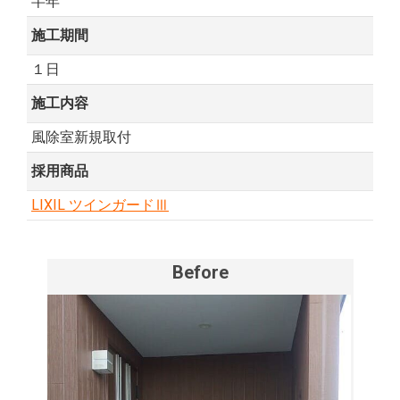
半年
施工期間
１日
施工内容
風除室新規取付
採用商品
LIXIL ツインガードⅢ
Before