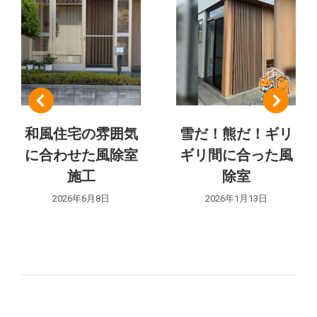
ナ
ビ
ゲ
ー
シ
和風住宅の雰囲気
雪だ！熊だ！ギリ
に合わせた風除室
ギリ間に合った風
ョ
施工
除室
ン
2026年6月8日
2026年1月13日