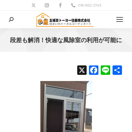
018-852-2743
検
索:
段差も解消！快適な風除室の利用が可能に
現在地:
X
Facebo
Line
共
有