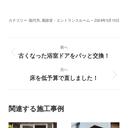
カテゴリー:
能代市
,
風除室・エントランスルーム
2024年5月13日
プ
前へ
ロ
古くなった浴室ドアをパッと交換！
前
の
ジ
プ
次へ
ロ
床を低予算で直しました！
次
ェ
ジ
の
ク
ェ
プ
ク
ロ
ト
ト:
ジ
関連する施工事例
ェ
の
ク
ト: