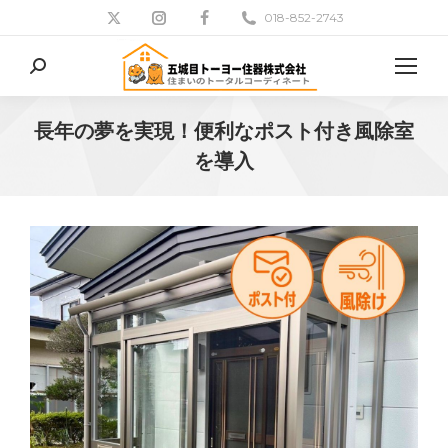
018-852-2743
検
索:
長年の夢を実現！便利なポスト付き風除室
を導入
現在地: