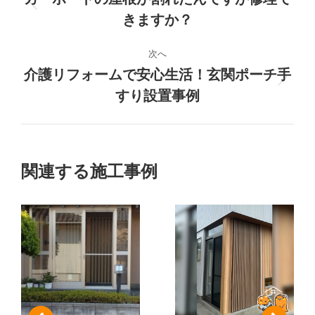
前
きますか？
ジ
の
プ
ェ
次へ
ロ
介護リフォームで安心生活！玄関ポーチ手
ジ
ク
次
すり設置事例
ェ
の
ク
ト
プ
ト:
ロ
の
ジ
関連する施工事例
ェ
ナ
ク
ト:
ビ
ゲ
ー
シ