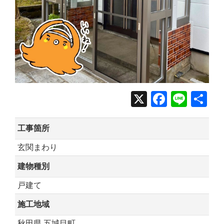
X
Facebo
Line
共
有
工事箇所
玄関まわり
建物種別
戸建て
施工地域
秋田県 五城目町