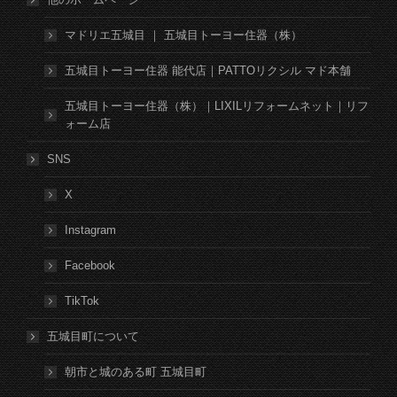
マドリエ五城目 ｜ 五城目トーヨー住器（株）
五城目トーヨー住器 能代店｜PATTOリクシル マド本舗
五城目トーヨー住器（株）｜LIXILリフォームネット｜リフ
ォーム店
SNS
X
Instagram
Facebook
TikTok
五城目町について
朝市と城のある町 五城目町