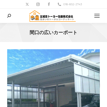
018-852-2743
検
索:
間口の広いカーポート
現在地: