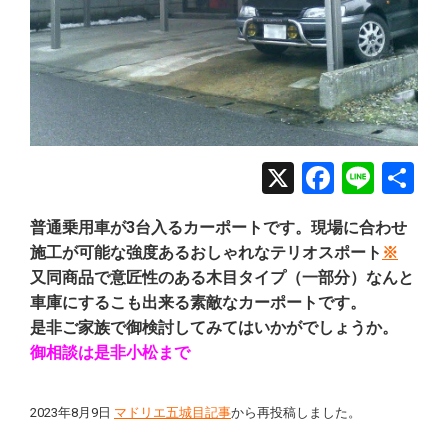
X
Facebo
Line
共
有
普通乗用車が3台入るカーポートです。現場に合わせ
施工が可能な強度あるおしゃれなテリオスポート
※
又同商品で意匠性のある木目タイプ（一部分）なんと
車庫にするこも出来る素敵なカーポートです。
是非ご家族で御検討してみてはいかがでしょうか。
御相談は是非小松まで
2023年8月9日
マドリエ五城目記事
から再投稿しました。