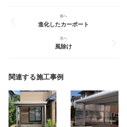
プ
前へ
ロ
進化したカーポート
前
の
ジ
プ
次へ
ロ
風除け
次
ェ
ジ
の
ク
ェ
プ
ク
ロ
ト
ト:
ジ
関連する施工事例
ェ
の
ク
ト:
ナ
ビ
ゲ