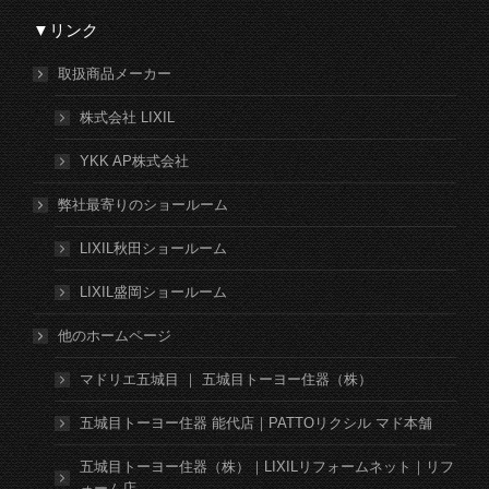
▼リンク
取扱商品メーカー
株式会社 LIXIL
YKK AP株式会社
弊社最寄りのショールーム
LIXIL秋田ショールーム
LIXIL盛岡ショールーム
他のホームページ
マドリエ五城目 ｜ 五城目トーヨー住器（株）
五城目トーヨー住器 能代店｜PATTOリクシル マド本舗
五城目トーヨー住器（株）｜LIXILリフォームネット｜リフ
ォーム店