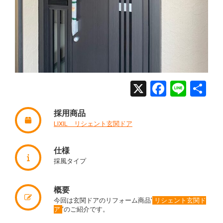
X
Facebo
Line
共
有
採用商品
LIXIL リシェント玄関ドア
仕様
採風タイプ
概要
今回は玄関ドアのリフォーム商品’
リシェント玄関ド
ア
’のご紹介です。