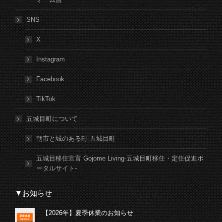
SNS
X
Instagram
Facebook
TikTok
五城目町について
朝市と城のある町 五城目町
五城目移住宣言 Gojome Living-五城目町移住・定住促進ポ
ータルサイト-
▼お知らせ
【2026年】夏季休業のお知らせ