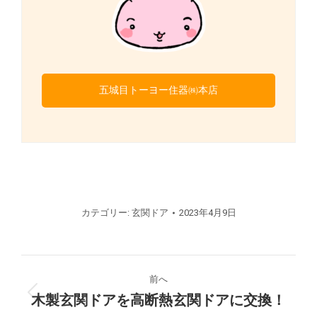
五城目トーヨー住器㈱本店
カテゴリー:
玄関ドア
2023年4月9日
プ
前へ
ロ
木製玄関ドアを高断熱玄関ドアに交換！
前