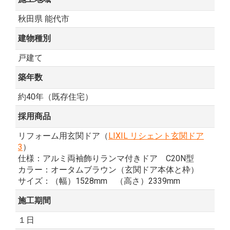
秋田県 能代市
建物種別
戸建て
築年数
約40年（既存住宅）
採用商品
リフォーム用玄関ドア（
LIXIL リシェント玄関ドア
3
）
仕様：アルミ両袖飾りランマ付きドア C20N型
カラー：オータムブラウン（玄関ドア本体と枠）
サイズ：（幅）1528mm （高さ）2339mm
施工期間
１日