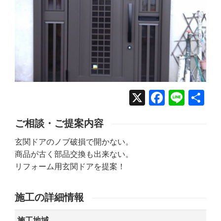
X
Facebo
Line
共
有
ご相談・ご提案内容
玄関ドアのノブ破損で開かない。
商品が古く部品交換も出来ない。
リフォーム用玄関ドアを提案！
施工の詳細情報
施工地域