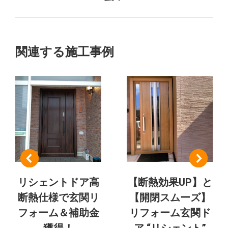
の
ク
ェ
プ
ク
ト
ロ
ト:
ジ
の
関連する施工事例
ェ
ク
ナ
ト:
ビ
ゲ
ー
シ
リシェントドア高
【断熱効果UP】と
ョ
断熱仕様で玄関リ
【開閉スムーズ】
ン
フォーム＆補助金
リフォーム玄関ド