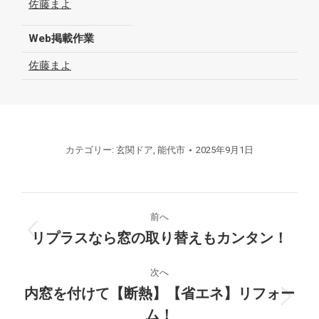
佐藤まよ
Web掲載作業
佐藤まよ
カテゴリー:
玄関ドア
,
能代市
2025年9月1日
プ
前へ
ロ
リプラスなら窓の取り替えもカンタン！
前
の
ジ
プ
次へ
ロ
内窓を付けて【断熱】【省エネ】リフォー
ェ
次
ジ
ム！