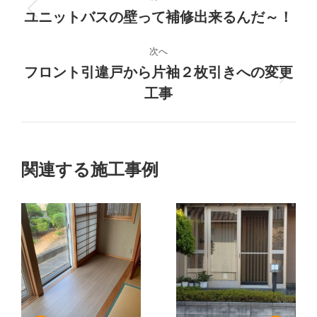
ロ
ユニットバスの壁って補修出来るんだ～！
前
の
ジ
プ
次へ
ロ
フロント引違戸から片袖２枚引きへの変更
ェ
次
ジ
工事
の
ク
ェ
プ
ク
ト
ロ
ト:
ジ
の
関連する施工事例
ェ
ク
ナ
ト:
ビ
ゲ
ー