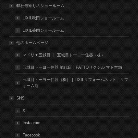
弊社最寄りのショールーム
LIXIL秋田ショールーム
LIXIL盛岡ショールーム
他のホームページ
マドリエ五城目 ｜ 五城目トーヨー住器（株）
五城目トーヨー住器 能代店｜PATTOリクシル マド本舗
五城目トーヨー住器（株）｜LIXILリフォームネット｜リフ
ォーム店
SNS
X
Instagram
Facebook