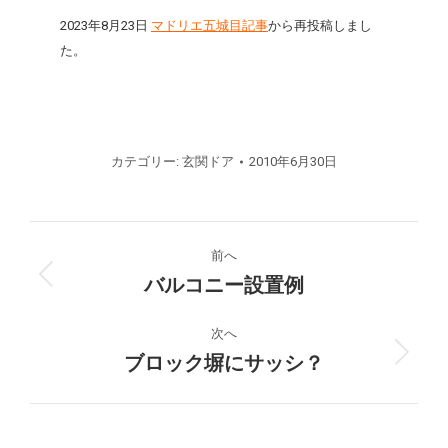
2023年8月23日
マドリエ五城目記事
から再投稿しまし
た。
カテゴリー:
玄関ドア
2010年6月30日
プ
前へ
ロ
バルコニー設置例
前
の
ジ
プ
次へ
ロ
ブロック塀にサッシ？
次
ェ
ジ
の
ク
ェ
プ
ク
ロ