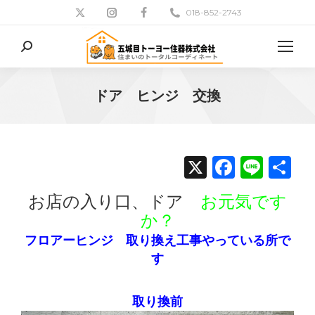
018-852-2743
検
索:
ドア ヒンジ 交換
現在地:
X
Facebo
Line
共
有
お店の入り口、ドア
お元気です
か？
フロアーヒンジ 取り換え工事やっている所で
す
取り換前