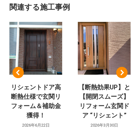
ト
ト:
ジ
関連する施工事例
ェ
の
ク
ト:
ナ
ビ
ゲ
ー
シ
リシェントドア高
【断熱効果UP】と
断熱仕様で玄関リ
【開閉スムーズ】
ョ
フォーム＆補助金
リフォーム玄関ド
ン
獲得！
ア “リシェント”
2026年6月22日
2026年3月30日