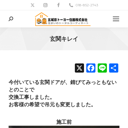
018-852-2743
検
索:
玄関キレイ
現在地:
X
Facebo
Line
共
有
今付いている玄関ドアが、錆びてみっともない
とのことで
交換工事しました。
お客様の希望で吊元も変更しました。
施工前