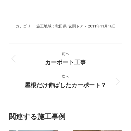
カテゴリー:
施工地域：秋田県
,
玄関ドア
2011年11月16日
プ
前へ
ロ
カーポート工事
前
の
ジ
プ
次へ
ロ
屋根だけ伸ばしたカーポート？
次
ェ
ジ
の
ク
ェ
プ
ク
ロ
ト
ト:
ジ
関連する施工事例
ェ
の
ク