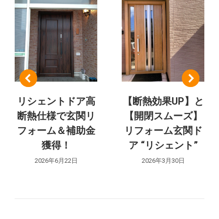
ト:
ナ
ビ
ゲ
ー
シ
リシェントドア高
【断熱効果UP】と
断熱仕様で玄関リ
【開閉スムーズ】
ョ
フォーム＆補助金
リフォーム玄関ド
ン
獲得！
ア “リシェント”
2026年6月22日
2026年3月30日