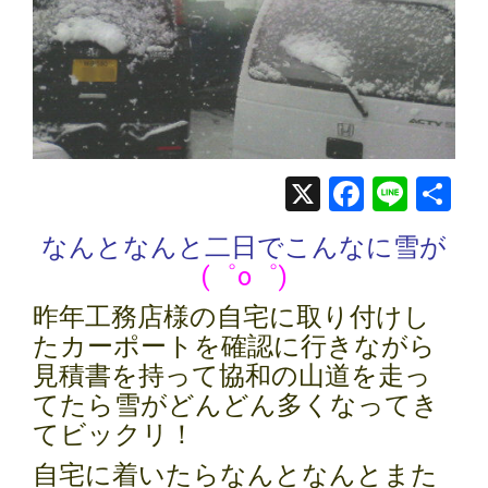
X
Facebo
Line
共
有
なんとなんと二日でこんなに雪が
(゜o゜)
昨年工務店様の自宅に取り付けし
たカーポートを確認に行きながら
見積書を持って協和の山道を走っ
てたら雪がどんどん多くなってき
てビックリ！
自宅に着いたらなんとなんとまた