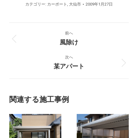
カテゴリー:
カーポート
,
大仙市
2009年1月27日
プ
前へ
ロ
風除け
前
の
ジ
プ
次へ
ロ
某アパート
次
ェ
ジ
の
ク
ェ
プ
ク
ロ
ト
ト:
ジ
関連する施工事例
ェ
の
ク
ト:
ナ
ビ