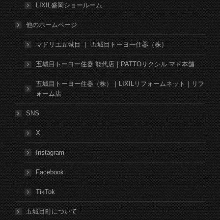
LIXIL盛岡ショールーム
他のホームページ
マドリエ五城目 ｜ 五城目トーヨー住器（株）
五城目トーヨー住器 能代店｜PATTOリクシル マド本舗
五城目トーヨー住器（株）｜LIXILリフォームネット｜リフ
ォーム店
SNS
X
Instagram
Facebook
TikTok
五城目町について