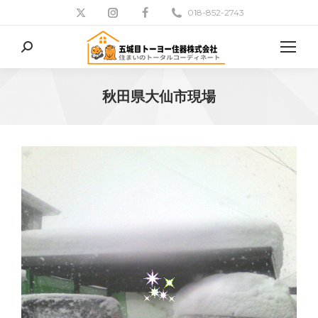
018-852-2743
検
索:
秋田県大仙市現場
現在地: