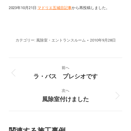
2023年10月21日
マドリエ五城目記事
から再投稿しました。
カテゴリー:
風除室・エントランスルーム
2010年9月28日
プ
前へ
ロ
ラ・バス プレシオです
前
の
ジ
プ
次へ
ロ
風除室付けました
次
ェ
ジ
の
ク
ェ
プ
ク
ロ
ト
ト:
ジ
関連する施工事例