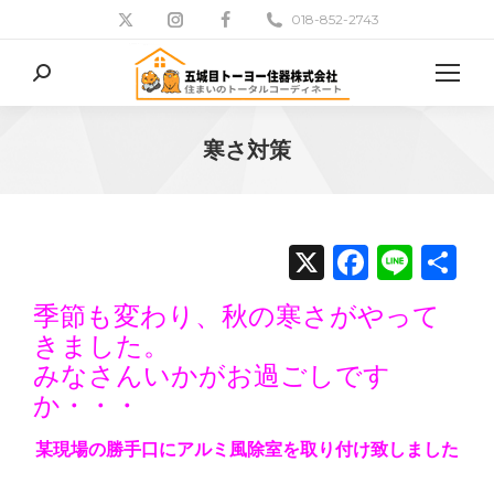
018-852-2743
検
索:
寒さ対策
現在地:
X
Facebo
Line
共
有
季節も変わり、秋の寒さがやって
きました。
みなさんいかがお過ごしです
か
某現場の勝手口にアルミ風除室を取り付け致しました