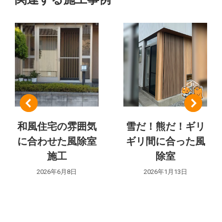
ェ
の
ク
ト:
ナ
ビ
ゲ
ー
シ
和風住宅の雰囲気
雪だ！熊だ！ギリ
に合わせた風除室
ギリ間に合った風
ョ
施工
除室
ン
2026年6月8日
2026年1月13日