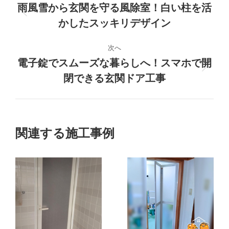
ロ
雨風雪から玄関を守る風除室！白い柱を活
前
かしたスッキリデザイン
ジ
の
プ
ェ
次へ
ロ
電子錠でスムーズな暮らしへ！スマホで開
ジ
ク
次
閉できる玄関ドア工事
ェ
の
ク
ト
プ
ト:
ロ
の
ジ
関連する施工事例
ェ
ナ
ク
ト:
ビ
ゲ
ー