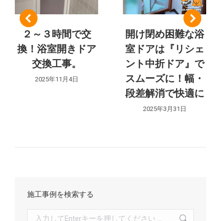
シ
ョ
２～３時間で交
開け閉め困難な浴
ン
換！浴室開きドア
室ドアは『リシェ
交換工事。
ント中折ドア』で
スムーズに！幅・
2025年11月4日
段差解消で快適に
2025年3月31日
施工事例を検索する
検