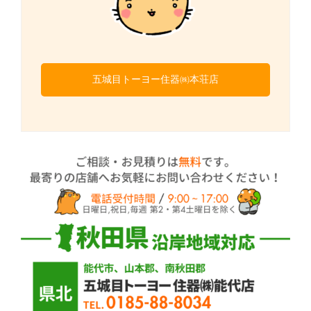
五城目トーヨー住器㈱本荘店