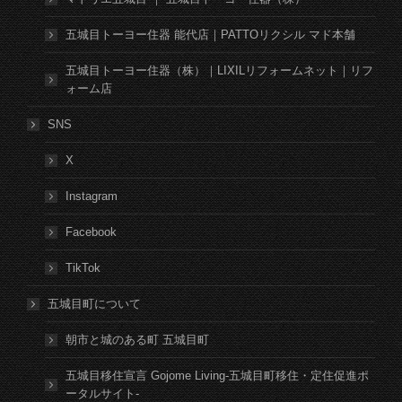
五城目トーヨー住器 能代店｜PATTOリクシル マド本舗
五城目トーヨー住器（株）｜LIXILリフォームネット｜リフ
ォーム店
SNS
X
Instagram
Facebook
TikTok
五城目町について
朝市と城のある町 五城目町
五城目移住宣言 Gojome Living-五城目町移住・定住促進ポ
ータルサイト-