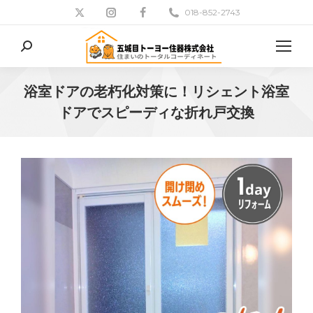
018-852-2743
検
索:
浴室ドアの老朽化対策に！リシェント浴室
ドアでスピーディな折れ戸交換
現在地: