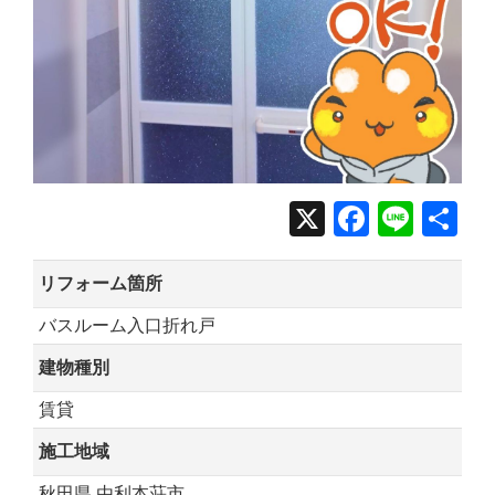
X
Facebo
Line
共
有
リフォーム箇所
バスルーム入口折れ戸
建物種別
賃貸
施工地域
秋田県 由利本荘市