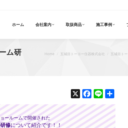
ホーム
会社案内
取扱商品
施工事例
ォーム研
現在地:
Home
五城目トーヨー住器株式会社
五城目トー
X
Faceboo
Line
共
有
Lショールームで開催された
の研修
について紹介です！！