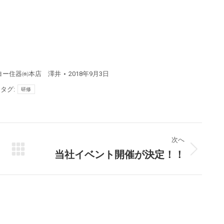
ヨー住器㈱本店 澤井
2018年9月3日
タグ:
研修
次へ
当社イベント開催が決定！！
次
の
投
稿: