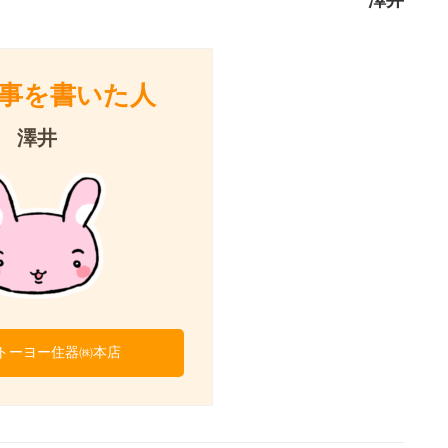
事を書いた人
澤井
トーヨー住器㈱本店