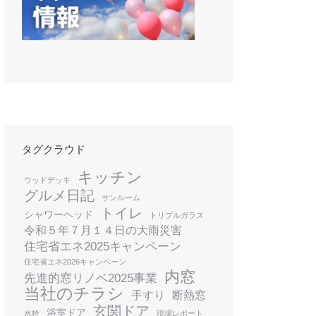
タグクラウド
キッチン
ウッドデッキ
グルメ日記
サンルーム
トイレ
シャワーヘッド
トリプルガラス
令和５年７月１４日の大雨災害
住宅省エネ2025キャンペーン
住宅省エネ2026キャンペーン
内窓
先進的窓リノベ2025事業
当社のチラシ
手すり
断熱窓
玄関ドア
浴室ドア
水栓
現場レポート