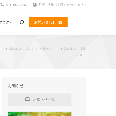
018-852-2743
月曜 – 金曜（土曜） 9 AM – 5 PM
ブログ
お問い合わせ
検
索:
ヨー住器㈱本店のブログ
五城目トーヨー住器㈱本店 澤井
☆LIXI…
k
お知らせ
お知らせ一覧