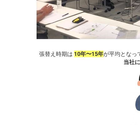
張替え時期は
10年〜15年
が平均となっ
当社