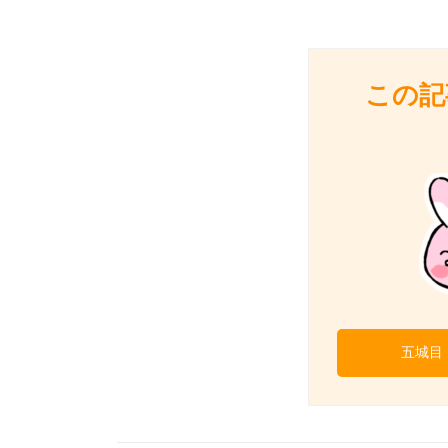
この記
五城目