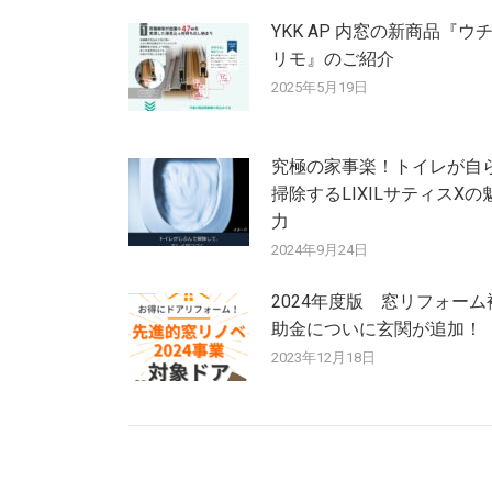
ー
YKK AP 内窓の新商品『ウ
リモ』のご紹介
シ
2025年5月19日
ョ
究極の家事楽！トイレが自
ン
掃除するLIXILサティスXの
力
2024年9月24日
2024年度版 窓リフォーム
助金についに玄関が追加！
2023年12月18日