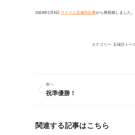
2024年2月6日
マドリエ五城目記事
から再投稿しました。
カテゴリー:
五城目トー
投
前へ
稿
祝準優勝！
前
の
ナ
投
稿:
ビ
関連する記事はこちら
ゲ