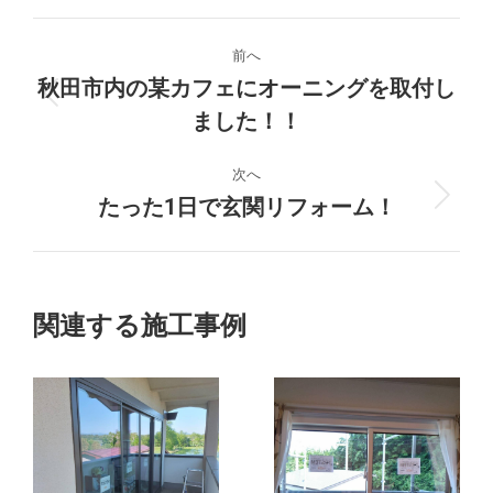
プ
前へ
ロ
秋田市内の某カフェにオーニングを取付し
前
ました！！
ジ
の
プ
ェ
次へ
ロ
たった1日で玄関リフォーム！
次
ジ
ク
の
ェ
プ
ク
ト
ロ
ト:
ジ
の
関連する施工事例
ェ
ナ
ク
ト:
ビ
ゲ