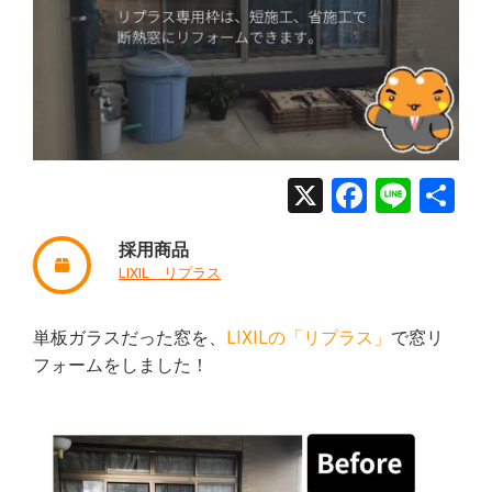
X
Facebo
Line
共
有
採用商品
LIXIL リプラス
単板ガラスだった窓を、
LIXILの「リプラス」
で窓リ
フォームをしました！