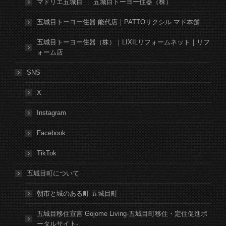
マドリエ五城目 ｜ 五城目トーヨー住器（株）
五城目トーヨー住器 能代店｜PATTOリクシル マド本舗
五城目トーヨー住器（株）｜LIXILリフォームネット｜リフ
ォーム店
SNS
X
Instagram
Facebook
TikTok
五城目町について
朝市と城のある町 五城目町
五城目移住宣言 Gojome Living-五城目町移住・定住促進ポ
ータルサイト-