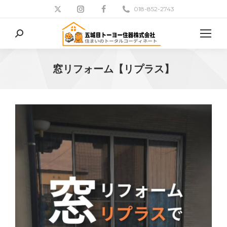
018-852-2743
検
索:
窓リフォーム【リプラス】
現在地: