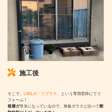
施工後
そこで、
LIXILの「リプラス」
という専用窓枠にてリ
フォーム！
複層ガラス
になっているので、単板ガラスと比べて
断