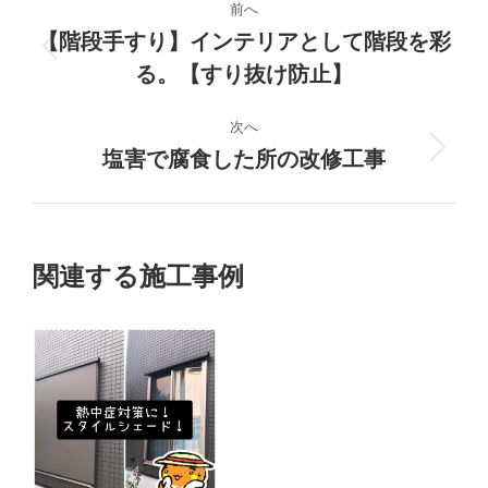
前へ
ロ
【階段手すり】インテリアとして階段を彩
前
る。【すり抜け防止】
ジ
の
プ
ェ
次へ
ロ
塩害で腐食した所の改修工事
次
ジ
ク
の
ェ
プ
ク
ト
ロ
ト:
ジ
の
関連する施工事例
ェ
ナ
ク
ト:
ビ
ゲ
ー