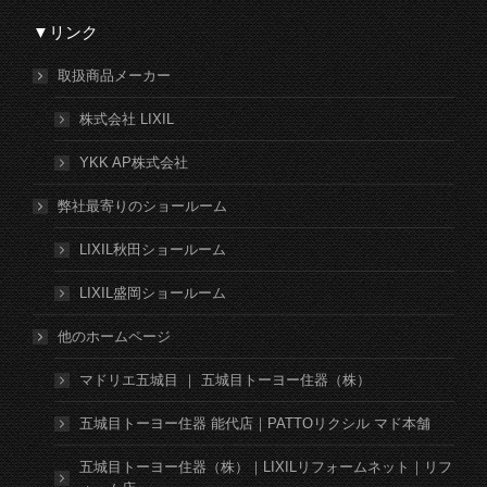
▼リンク
取扱商品メーカー
株式会社 LIXIL
YKK AP株式会社
弊社最寄りのショールーム
LIXIL秋田ショールーム
LIXIL盛岡ショールーム
他のホームページ
マドリエ五城目 ｜ 五城目トーヨー住器（株）
五城目トーヨー住器 能代店｜PATTOリクシル マド本舗
五城目トーヨー住器（株）｜LIXILリフォームネット｜リフ