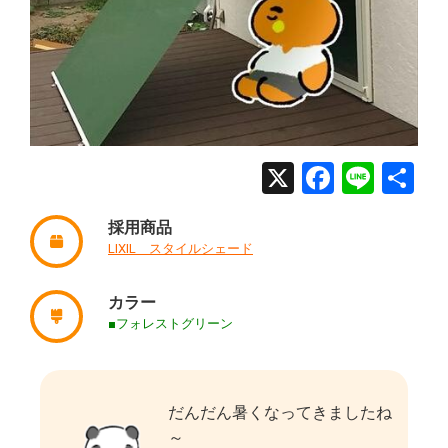
X
Facebo
Line
共
有
採用商品
LIXIL スタイルシェード
カラー
■フォレストグリーン
だんだん暑くなってきましたね
～