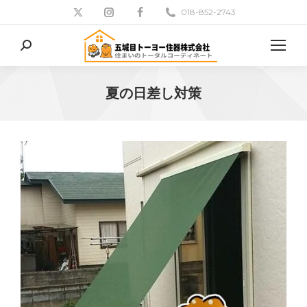
018-852-2743
検
索:
夏の日差し対策
現在地: