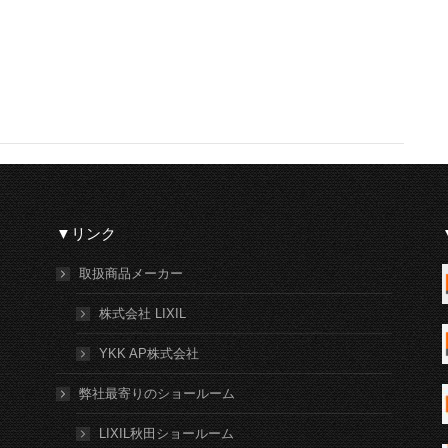
ジ
ェ
ク
ト:
▼リンク
取扱商品メーカー
株式会社 LIXIL
YKK AP株式会社
弊社最寄りのショールーム
LIXIL秋田ショールーム