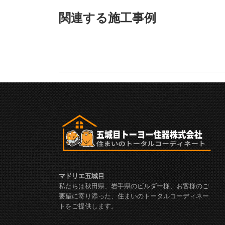
ジ
ク
関連する施工事例
ェ
ク
ト
ト:
の
ナ
ビ
ゲ
ー
シ
マドリエ五城目
私たちは秋田県、岩手県のビルダー様、お客様のご
ョ
要望に寄り添った、住まいのトータルコーディネー
トをご提供します。
ン