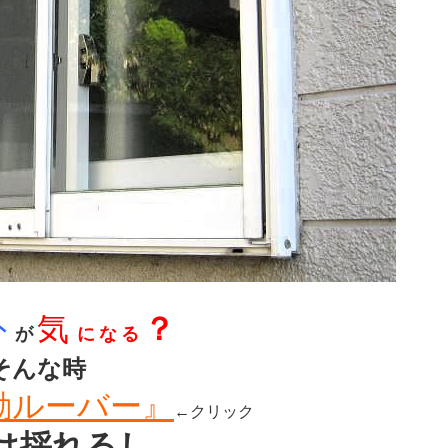
外
気
？
が
に な る
そんな時
動ルーバー』
←クリック
は採れるし