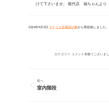
けて下さいませ。 能代店 福ちゃんより
2024年9月5日
マドリエ五城目記事
から再投稿しました。
カテゴリー:
コメント有難うございま
プ
前へ
ロ
室内階段
前
ジ
の
プ
ェ
ロ