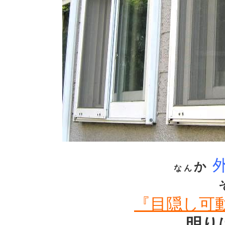
か
な
ん
『目隠し可
明り