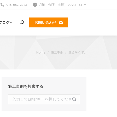
018-852-2743
月曜 – 金曜（土曜） 9 AM – 5 PM
ブログ
お問い合わせ
検
索:
現在地:
Home
施工事例
見えそうで…
k
施工事例を検索する
検
索: