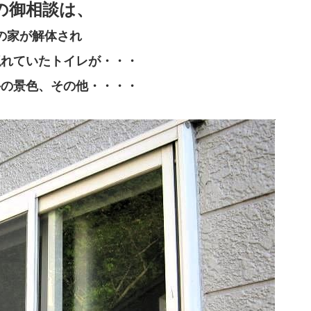
の御相談は、
の家が解体され
隠れていたトイレが・・・
外の景色、その他・・・・