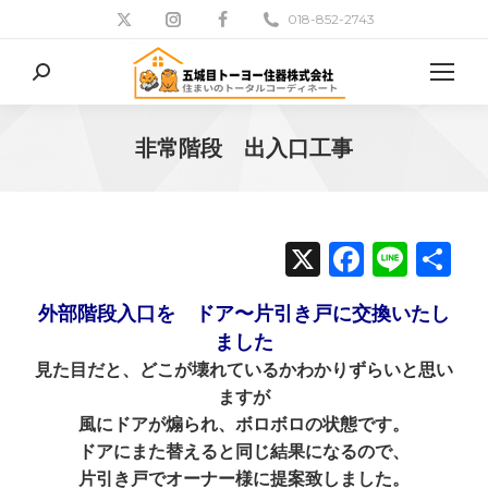
018-852-2743
検
索:
非常階段 出入口工事
現在地:
X
Facebo
Line
共
有
外部階段入口を ドア〜片引き戸に交換いたし
ました
見た目だと、どこが壊れているかわかりずらいと思い
ますが
風にドアが煽られ、ボロボロの状態です。
ドアにまた替えると同じ結果になるので、
片引き戸でオーナー様に提案致しました。