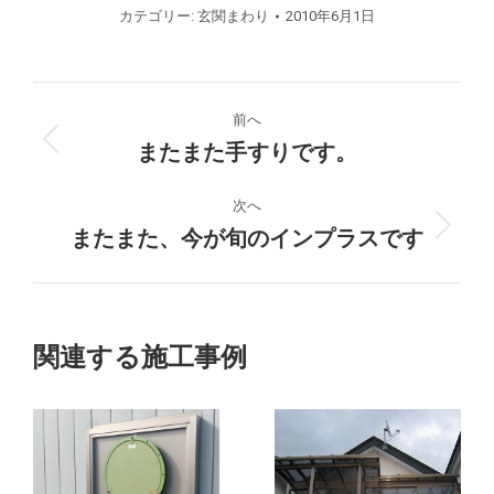
カテゴリー:
玄関まわり
2010年6月1日
プ
前へ
ロ
またまた手すりです。
前
の
ジ
プ
次へ
ロ
またまた、今が旬のインプラスです
次
ェ
ジ
の
ク
ェ
プ
ク
ロ
ト
ト:
ジ
関連する施工事例
ェ
の
ク
ト:
ナ
ビ