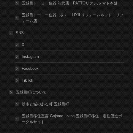
五城目トーヨー住器 能代店｜PATTOリクシル マド本舗
五城目トーヨー住器（株）｜LIXILリフォームネット｜リフ
ォーム店
SNS
X
Instagram
Facebook
TikTok
五城目町について
朝市と城のある町 五城目町
五城目移住宣言 Gojome Living-五城目町移住・定住促進ポ
ータルサイト-