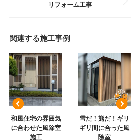
ロ
リフォーム工事
次
ェ
ジ
の
ク
ェ
プ
ク
ロ
ト
ト:
ジ
関連する施工事例
ェ
の
ク
ト:
ナ
ビ
ゲ
ー
シ
和風住宅の雰囲気
雪だ！熊だ！ギリ
に合わせた風除室
ギリ間に合った風
ョ
施工
除室