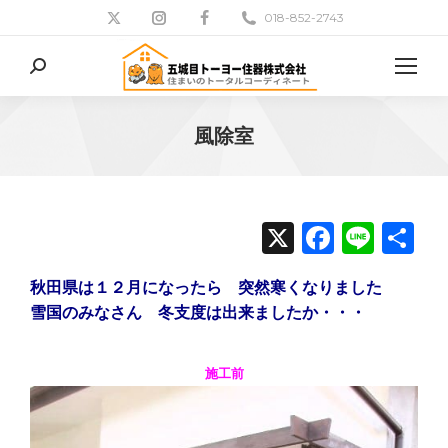
018-852-2743
検
索:
風除室
現在地:
X
Facebo
Line
共
有
秋田県は１２月になったら 突然寒くなりました
雪国のみなさん 冬支度は出来ましたか・・・
施工前