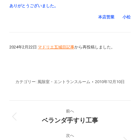
ありがとうございました。
本店営業 小松
2024年2月22日
マドリエ五城目記事
から再投稿しました。
カテゴリー:
風除室・エントランスルーム
2010年12月10日
プ
前へ
ロ
ベランダ手すり工事
前
の
ジ
プ
次へ